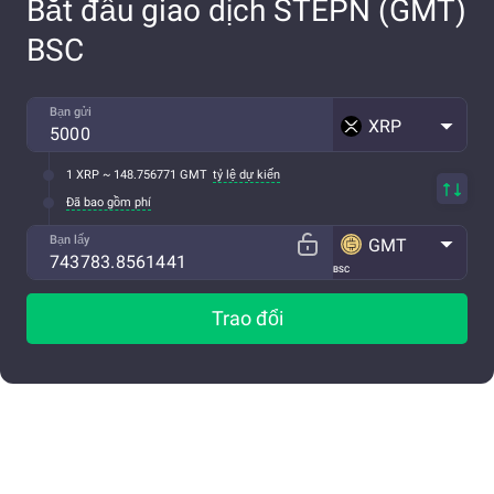
Bắt đầu giao dịch STEPN (GMT)
BSC
Bạn gửi
XRP
1 XRP ~ 148.756771 GMT
tỷ lệ dự kiến
Đã bao gồm phí
Bạn lấy
GMT
BSC
Trao đổi