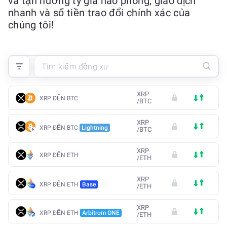
và tận hưởng tỷ giá hào phóng, giao dịch
nhanh và số tiền trao đổi chính xác của
chúng tôi!
XRP
XRP ĐẾN BTC
/
BTC
XRP
XRP ĐẾN BTC
Lightning
/
BTC
XRP
XRP ĐẾN ETH
/
ETH
XRP
XRP ĐẾN ETH
Base
/
ETH
XRP
XRP ĐẾN ETH
Arbitrum ONE
/
ETH