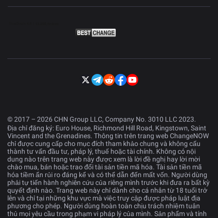
© 2017 – 2026 CHN Group LLC, Company No. 3010 LLC 2023.
Địa chỉ đăng ký: Euro House, Richmond Hill Road, Kingstown, Saint
Vincent and the Grenadines. Thông tin trên trang web ChangeNOW
chỉ được cung cấp cho mục đích tham khảo chung và không cấu
thành tư vấn đầu tư, pháp lý, thuế hoặc tài chính. Không có nội
dung nào trên trang web này được xem là lời đề nghị hay lời mời
chào mua, bán hoặc trao đổi tài sản tiền mã hóa. Tài sản tiền mã
hóa tiềm ẩn rủi ro đáng kể và có thể dẫn đến mất vốn. Người dùng
phải tự tiến hành nghiên cứu của riêng mình trước khi đưa ra bất kỳ
quyết định nào. Trang web này chỉ dành cho cá nhân từ 18 tuổi trở
lên và chỉ tại những khu vực mà việc truy cập được pháp luật địa
phương cho phép. Người dùng hoàn toàn chịu trách nhiệm tuân
thủ mọi yêu cầu trong phạm vi pháp lý của mình. Sản phẩm và tính