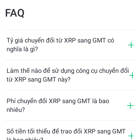
FAQ
Tỷ giá chuyển đổi từ XRP sang GMT có
nghĩa là gì?
Tỷ giá chuyển đổi cho biết bạn sẽ nhận được bao
nhiêu GMT khi đổi lấy XRP. Tỷ giá này dao động theo
Làm thế nào để sử dụng công cụ chuyển đổi
điều kiện thị trường, cung và cầu, và tính thanh khoản.
từ XRP sang GMT này?
Chỉ cần nhập số lượng XRP bạn muốn đổi, công cụ sẽ
tính toán số lượng GMT ước tính mà bạn sẽ nhận
Phí chuyển đổi XRP sang GMT là bao
được. Sau đó, làm theo các bước để hoàn tất giao
nhiêu?
dịch.
Phí trao đổi thay đổi tùy thuộc vào mạng lưới, tính
thanh khoản và điều kiện thị trường. ChangeNOW
Số tiền tối thiểu để trao đổi XRP sang GMT
cung cấp tỷ lệ cạnh tranh mà không có phí ẩn, và số