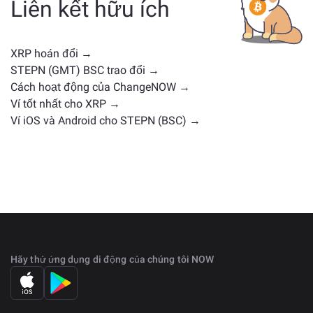
Liên kết hữu ích
hoặc vị trí thị trường tương tự. Kiểm tra tất cả các tài
sản có sẵn để trao đổi trên
trang trao đổi chính
.
XRP hoán đổi →
STEPN (GMT) BSC trao đổi →
Cách hoạt động của ChangeNOW →
Ví tốt nhất cho XRP →
Ví iOS và Android cho STEPN (BSC) →
Hãy thử ứng dụng di động của chúng tôi NOW