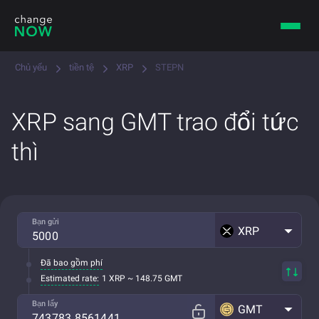
Chủ yếu
tiền tệ
XRP
STEPN
XRP sang GMT trao đổi tức
thì
Bạn gửi
XRP
Đã bao gồm phí
Estimated rate:
1 XRP ~ 148.75 GMT
Bạn lấy
GMT