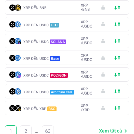
XRP
XRP ĐẾN BNB
/
BNB
XRP
XRP ĐẾN USDC
ETH
/
USDC
XRP
XRP ĐẾN USDC
SOLANA
/
USDC
XRP
XRP ĐẾN USDC
Base
/
USDC
XRP
XRP ĐẾN USDC
POLYGON
/
USDC
XRP
XRP ĐẾN USDC
Arbitrum ONE
/
USDC
XRP
XRP ĐẾN XRP
BSC
/
XRP
Xem tất cả
1
2
...
63