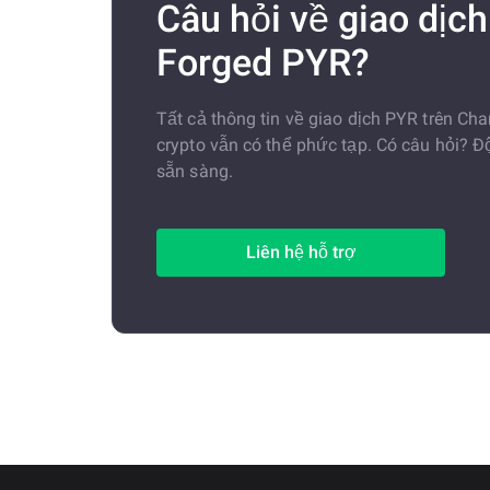
Câu hỏi về giao dịc
Forged PYR?
Tất cả thông tin về giao dịch PYR trên 
crypto vẫn có thể phức tạp. Có câu hỏi? Độ
sẵn sàng.
Liên hệ hỗ trợ