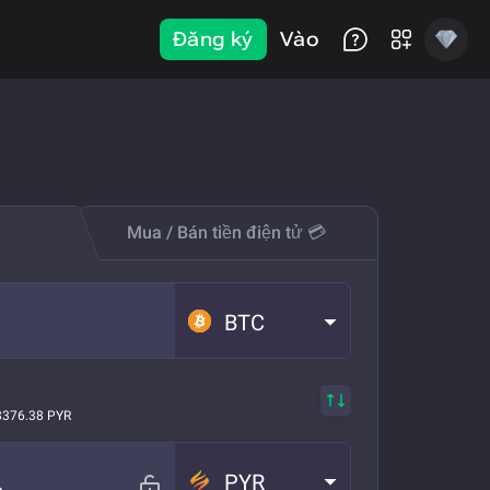
Đăng ký
Vào
Mua / Bán tiền điện tử 💳
BTC
8376.38 PYR
PYR