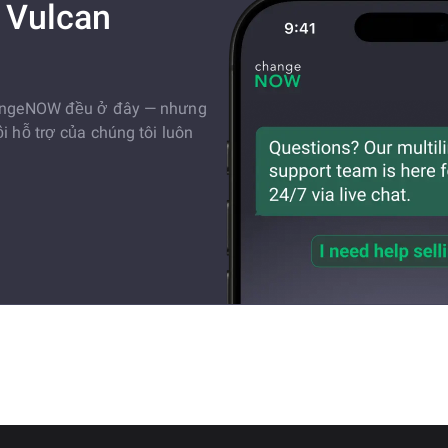
h Vulcan
ChangeNOW đều ở đây — nhưng
i hỗ trợ của chúng tôi luôn