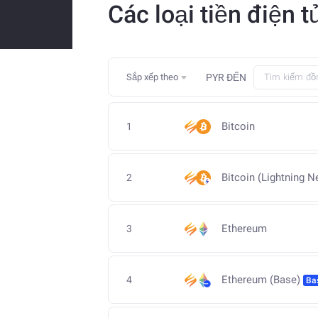
Các loại tiền điện 
Sắp xếp theo
PYR
ĐẾN
Bitcoin
1
Bitcoin (Lightning N
2
Ethereum
3
Ethereum (Base)
4
Ba