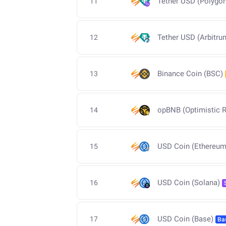
Tether USD (Polygon
11
Tether USD (Arbitru
12
Binance Coin (BSC)
13
opBNB (Optimistic R
14
USD Coin (Ethereum
15
USD Coin (Solana)
16
USD Coin (Base)
17
Ba