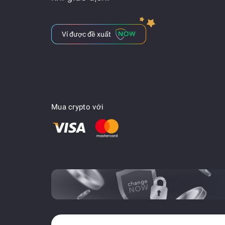
Ví được đề xuất
Mua crypto với