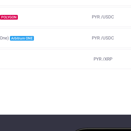
PYR
/
USDC
POLYGON
PYR
/
USDC
 One)
Arbitrum ONE
PYR
/
XRP