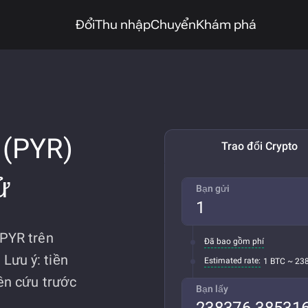
Đổi
Thu nhập
Chuyển
Khám phá
 (PYR)
Trao đổi Crypto
ử
Bạn gửi
 PYR trên
Đã bao gồm phí
Lưu ý: tiền
Estimated rate:
1 BTC ~ 23
iên cứu trước
Bạn lấy