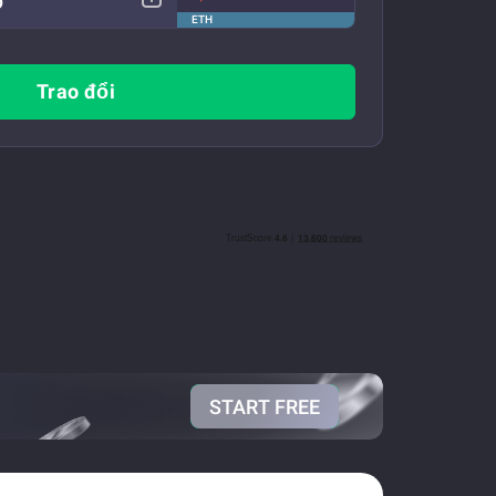
ETH
Trao đổi
START FREE