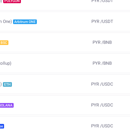
PYR
/
USDT
)
POLYGON
PYR
/
USDT
m One)
Arbitrum ONE
PYR
/
BNB
BSC
ollup)
PYR
/
BNB
PYR
/
USDC
)
ETH
PYR
/
USDC
SOLANA
PYR
/
USDC
se