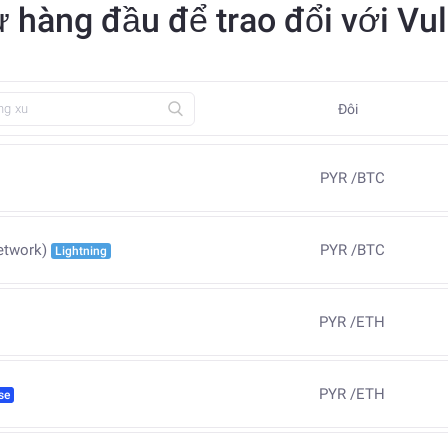
tử hàng đầu để trao đổi với V
Đôi
PYR
/
BTC
PYR
/
BTC
etwork)
Lightning
PYR
/
ETH
PYR
/
ETH
se