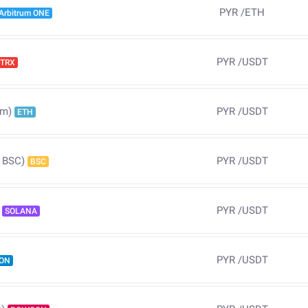
PYR
/
ETH
Arbitrum ONE
PYR
/
USDT
TRX
PYR
/
USDT
um)
ETH
PYR
/
USDT
 BSC)
BSC
PYR
/
USDT
SOLANA
PYR
/
USDT
ON