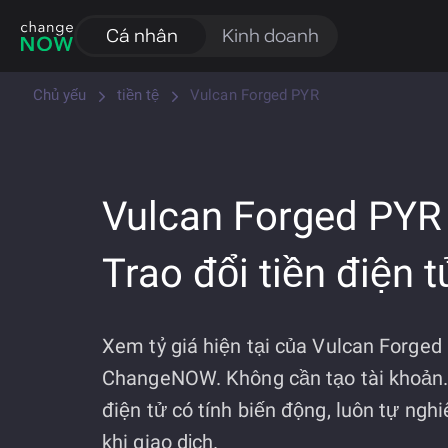
Cá nhân
Kinh doanh
Chủ yếu
tiền tệ
Vulcan Forged PYR
Vulcan Forged PYR
Trao đổi tiền điện t
Xem tỷ giá hiện tại của Vulcan Forged
ChangeNOW. Không cần tạo tài khoản. 
điện tử có tính biến động, luôn tự ngh
khi giao dịch.