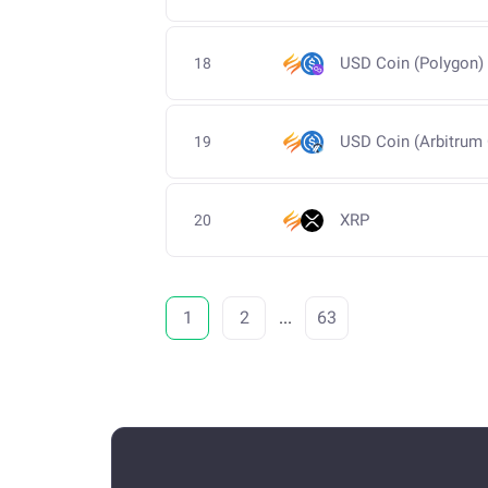
USD Coin (Polygon)
18
USD Coin (Arbitrum
19
XRP
20
1
2
...
63