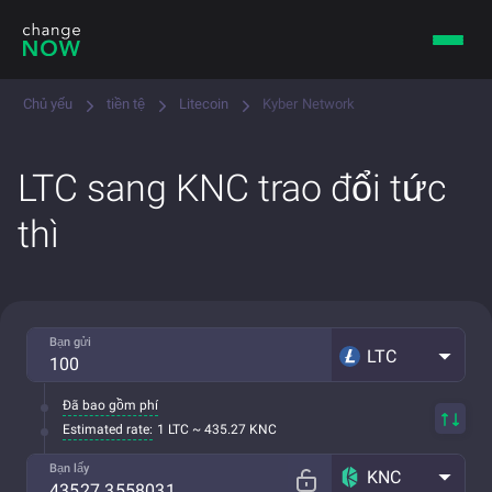
Chủ yếu
tiền tệ
Litecoin
Kyber Network
LTC sang KNC trao đổi tức
thì
Bạn gửi
LTC
Đã bao gồm phí
Estimated rate:
1 LTC ~ 435.27 KNC
Bạn lấy
KNC