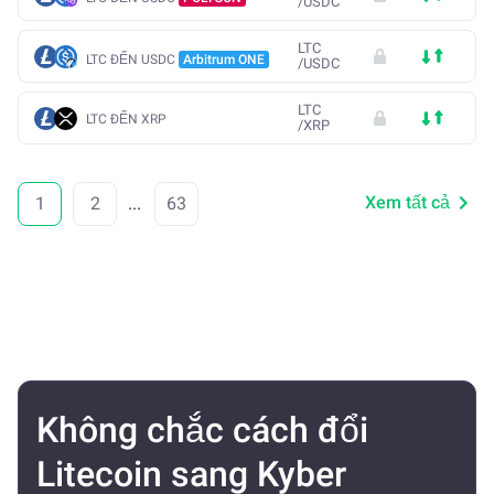
/
USDC
LTC
LTC ĐẾN USDC
Arbitrum ONE
/
USDC
LTC
LTC ĐẾN XRP
/
XRP
Xem tất cả
1
2
...
63
Không chắc cách đổi
Litecoin sang Kyber