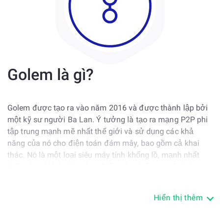
Golem là gì?
Golem được tạo ra vào năm 2016 và được thành lập bởi
một kỹ sư người Ba Lan. Ý tưởng là tạo ra mạng P2P phi
tập trung mạnh mẽ nhất thế giới và sử dụng các khả
năng của nó cho điện toán đám mây, bao gồm cả khai
thác. Nó là một loại siêu máy tính khổng lồ, mạnh nhất
thế giới, có khả năng thực hiện các nhiệm vụ của hàng
triệu người dùng cùng một lúc.
Hiển thị thêm
Ý tưởng ra đời nhờ tuyên bố rằng hầu hết chủ sở hữu PC
không sử dụng hết tiềm năng của bộ xử lý. Có, trong hầu