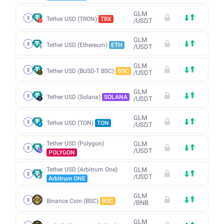
GLM
Tether USD (TRON)
TRX
/
USDT
GLM
Tether USD (Ethereum)
ETH
/
USDT
GLM
Tether USD (BUSD-T BSC)
BSC
/
USDT
GLM
Tether USD (Solana)
SOLANA
/
USDT
GLM
Tether USD (TON)
TON
/
USDT
Tether USD (Polygon)
GLM
/
USDT
POLYGON
Tether USD (Arbitrum One)
GLM
/
USDT
Arbitrum ONE
GLM
Binance Coin (BSC)
BSC
/
BNB
GLM