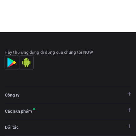
hết các trường hợp, tải CPU là tối thiểu. Và do một số
lượng đáng kể máy tính được bật vào ban đêm mà
không có bất kỳ tải trọng đặc biệt nào - điều này gây lãng
phí một lượng điện năng khổng lồ.
Golem cho phép người dùng thuê các năng lực chưa
được xác nhận và nhận phần thưởng bằng tiền điện tử
nội bộ của hệ thống. Không thể khai thác những đồng
Hãy thử ứng dụng di động của chúng tôi NOW
tiền này.
Công ty
Các sản phẩm
Đối tác