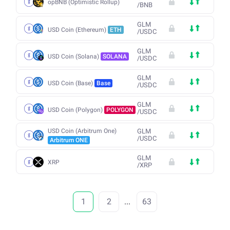
opBNB (Optimistic Rollup)
/
BNB
GLM
USD Coin (Ethereum)
ETH
/
USDC
GLM
USD Coin (Solana)
SOLANA
/
USDC
GLM
USD Coin (Base)
Base
/
USDC
GLM
USD Coin (Polygon)
POLYGON
/
USDC
USD Coin (Arbitrum One)
GLM
/
USDC
Arbitrum ONE
GLM
XRP
/
XRP
1
2
...
63