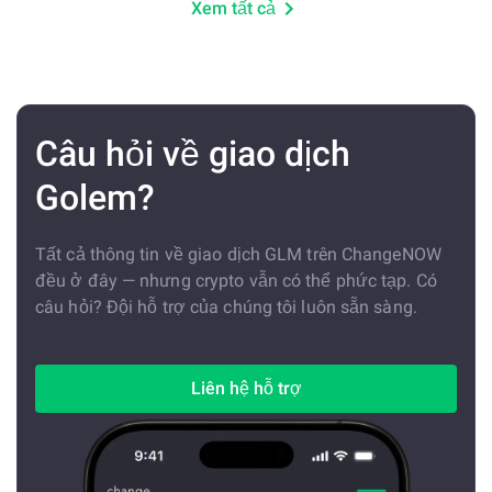
Xem tất cả
Câu hỏi về giao dịch
Golem?
Tất cả thông tin về giao dịch GLM trên ChangeNOW
đều ở đây — nhưng crypto vẫn có thể phức tạp. Có
câu hỏi? Đội hỗ trợ của chúng tôi luôn sẵn sàng.
Liên hệ hỗ trợ