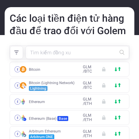
Các loại tiền điện tử hàng
đầu để trao đổi với Golem
GLM
Bitcoin
/
BTC
Bitcoin (Lightning Network)
GLM
/
BTC
Lightning
GLM
Ethereum
/
ETH
GLM
Ethereum (Base)
Base
/
ETH
Arbitrum Ethereum
GLM
/
ETH
Arbitrum ONE