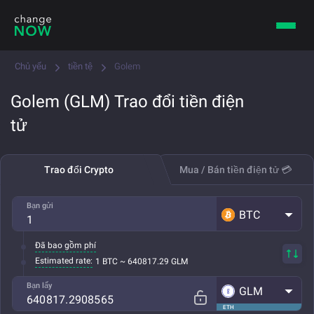
Chủ yếu
tiền tệ
Golem
Golem (GLM) Trao đổi tiền điện
tử
Trao đổi Crypto
Mua / Bán tiền điện tử 💳
Bạn gửi
BTC
Đã bao gồm phí
Estimated rate:
1 BTC ~ 640817.29 GLM
Bạn lấy
GLM
ETH