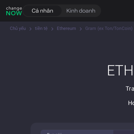
Cá nhân
Kinh doanh
Chủ yếu
tiền tệ
Ethereum
Gram (ex Ton/TonCoin)
ETH 
Tr
Ho