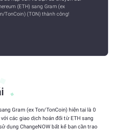
hereum (ETH) sang Gram (ex
n/TonCoin) (TON) thành công!
i
sang Gram (ex Ton/TonCoin) hiện tại là 0
 với các giao dịch hoán đổi từ ETH sang
òng sử dụng ChangeNOW bất kể bạn cần trao