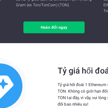
Gram (ex Ton/TonCoin) (TON).
Et
To
Hoán đổi ngay
Tỷ giá hối đoá
Tỷ giá hối đoái 1 Ethereum 
TON. Không có giới hạn đối
TON tại đây, vì vậy, vui l
đổi bao nhiêu xu!