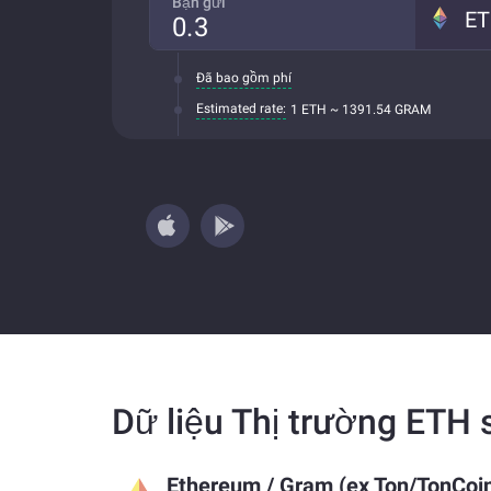
Bạn gửi
E
Đã bao gồm phí
Estimated rate:
1 ETH ~ 1391.54 GRAM
Dữ liệu Thị trường ETH
Ethereum
/
Gram (ex Ton/TonCoi