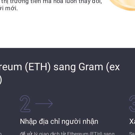
 thị trường tiền mã hóa luôn thay đổi,
ới mới.
ereum (ETH) sang Gram (ex
)
Nhập địa chỉ người nhận
X
o
để xử lý giao dịch từ Ethereum (ETH) sang
Sa