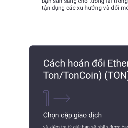
bạn sẵn sàng cho tương lai trong
tận dụng các xu hướng và đổi m
Cách hoán đổi Eth
Ton/TonCoin) (TON
Chọn cặp giao dịch
và kiểm tra tỷ giá: bạn sẽ nhận được ba