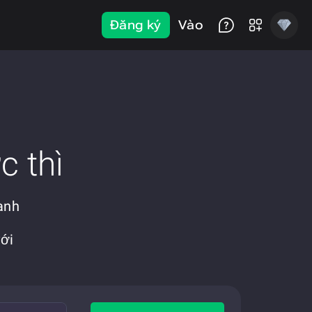
Đăng ký
Vào
c thì
anh
với