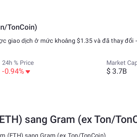
on/TonCoin)
c giao dịch ở mức khoảng $1.35 và đã thay đổi -
24h % Price
Market Ca
-0.94%
$ 3.7B
(ETH) sang Gram (ex Ton/Ton
eum (ETH) sang Gram (ex Ton/TonCoin)