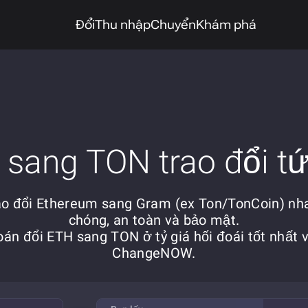
Đổi
Thu nhập
Chuyển
Khám phá
sang TON trao đổi tứ
ao đổi Ethereum sang Gram (ex Ton/TonCoin) nh
chóng, an toàn và bảo mật.
án đổi ETH sang TON ở tỷ giá hối đoái tốt nhất 
ChangeNOW.