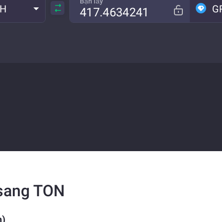
Bạn lấy
TH
G
 sang TON
n)