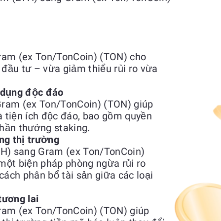
ram (ex Ton/TonCoin) (TON) cho
ầu tư – vừa giảm thiểu rủi ro vừa
 dụng độc đáo
ram (ex Ton/TonCoin) (TON) giúp
à tiện ích độc đáo, bao gồm quyền
phần thưởng staking.
ng thị trường
TH) sang Gram (ex Ton/TonCoin)
một biện pháp phòng ngừa rủi ro
cách phân bổ tài sản giữa các loại
tương lai
ram (ex Ton/TonCoin) (TON) giúp