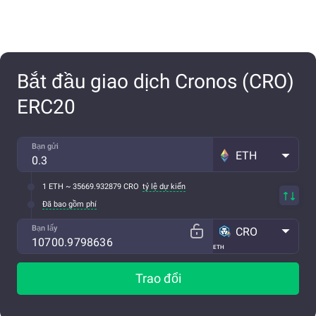
Bắt đầu giao dịch Cronos (CRO)
ERC20
Bạn gửi
ETH
1 ETH ~ 35669.932879 CRO
tỷ lệ dự kiến
Đã bao gồm phí
Bạn lấy
CRO
ETH
Trao đổi