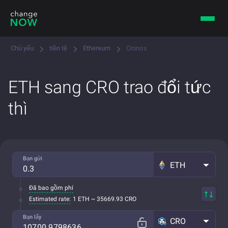
Chủ yếu
tiền tệ
Ethereum
Cronos
ETH sang CRO trao đổi tức
thì
Bạn gửi
ETH
Đã bao gồm phí
Estimated rate:
1 ETH ~ 35669.93 CRO
Bạn lấy
CRO