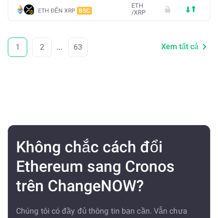
ETH
ETH ĐẾN XRP
BSC
/
XRP
Xem tất cả
1
2
...
63
Không chắc cách đổi
Ethereum sang Cronos
trên ChangeNOW?
Chúng tôi có đầy đủ thông tin bạn cần. Vẫn chưa