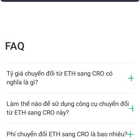
FAQ
Tỷ giá chuyển đổi từ ETH sang CRO có
nghĩa là gì?
Tỷ giá chuyển đổi cho biết bạn sẽ nhận được bao
nhiêu CRO khi đổi lấy ETH. Tỷ giá này dao động theo
Làm thế nào để sử dụng công cụ chuyển đổi
điều kiện thị trường, cung và cầu, và tính thanh khoản.
từ ETH sang CRO này?
Chỉ cần nhập số lượng ETH bạn muốn đổi, công cụ sẽ
tính toán số lượng CRO ước tính mà bạn sẽ nhận
Phí chuyển đổi ETH sang CRO là bao nhiêu?