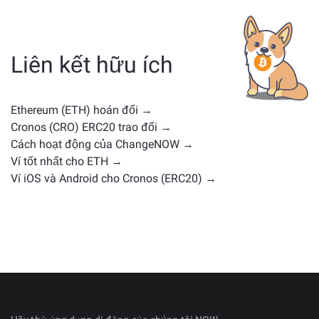
Các tài sản tương tự ETH phụ thuộc vào loại của nó —
có thể là stablecoin, token tiện ích, coin quản trị hoặc
loại khác. Các lựa chọn thay thế phổ biến bao gồm
các loại tiền điện tử khác với các trường hợp sử dụng
Liên kết hữu ích
hoặc vị trí thị trường tương tự. Kiểm tra tất cả các tài
sản có sẵn để trao đổi trên
trang trao đổi chính
.
Ethereum (ETH) hoán đổi →
Cronos (CRO) ERC20 trao đổi →
Cách hoạt động của ChangeNOW →
Ví tốt nhất cho ETH →
Ví iOS và Android cho Cronos (ERC20) →