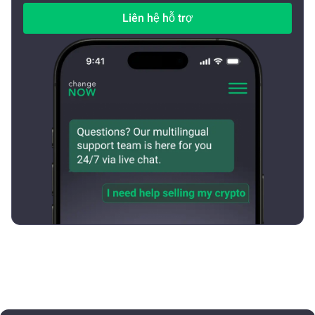
Liên hệ hỗ trợ