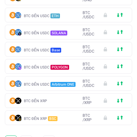
BTC
BTC ĐẾN USDC
ETH
/
USDC
BTC
BTC ĐẾN USDC
SOLANA
/
USDC
BTC
BTC ĐẾN USDC
Base
/
USDC
BTC
BTC ĐẾN USDC
POLYGON
/
USDC
BTC
BTC ĐẾN USDC
Arbitrum ONE
/
USDC
BTC
BTC ĐẾN XRP
/
XRP
BTC
BTC ĐẾN XRP
BSC
/
XRP