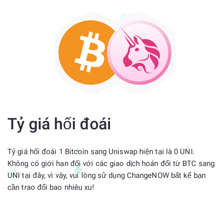
Tỷ giá hối đoái
Tỷ giá hối đoái 1 Bitcoin sang Uniswap hiện tại là 0 UNI.
Không có giới hạn đối với các giao dịch hoán đổi từ BTC sang
UNI tại đây, vì vậy, vui lòng sử dụng ChangeNOW bất kể bạn
cần trao đổi bao nhiêu xu!