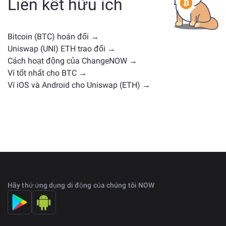
Liên kết hữu ích
hoặc vị trí thị trường tương tự. Kiểm tra tất cả các tài
sản có sẵn để trao đổi trên
trang trao đổi chính
.
Bitcoin (BTC) hoán đổi →
Uniswap (UNI) ETH trao đổi →
Cách hoạt động của ChangeNOW →
Ví tốt nhất cho BTC →
Ví iOS và Android cho Uniswap (ETH) →
Hãy thử ứng dụng di động của chúng tôi NOW