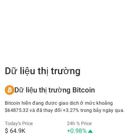
Dữ liệu thị trường
Dữ liệu thị trường Bitcoin
Bitcoin hiện đang được giao dịch ở mức khoảng
$64875.32 và đã thay đổi +3.27% trong bảy ngày qua.
Today’s Price
24h % Price
$ 64.9K
+0.98%