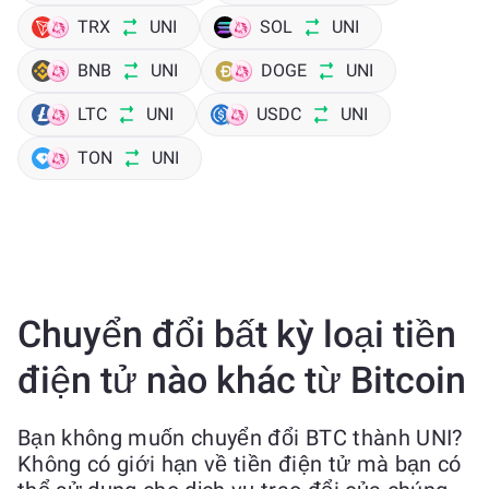
TRX
UNI
SOL
UNI
BNB
UNI
DOGE
UNI
LTC
UNI
USDC
UNI
TON
UNI
Chuyển đổi bất kỳ loại tiền
điện tử nào khác từ Bitcoin
Bạn không muốn chuyển đổi BTC thành UNI?
Không có giới hạn về tiền điện tử mà bạn có