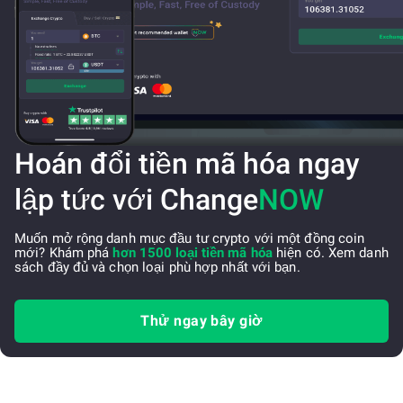
Hoán đổi tiền mã hóa ngay
lập tức với Change
NOW
Muốn mở rộng danh mục đầu tư crypto với một đồng coin
mới? Khám phá
hơn 1500 loại tiền mã hóa
hiện có. Xem danh
sách đầy đủ và chọn loại phù hợp nhất với bạn.
Thử ngay bây giờ