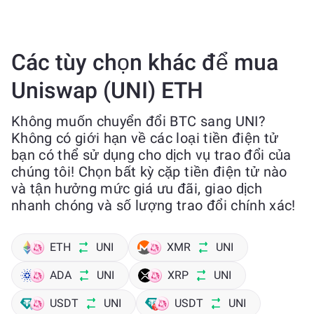
Các tùy chọn khác để mua
Uniswap (UNI) ETH
Không muốn chuyển đổi BTC sang UNI?
Không có giới hạn về các loại tiền điện tử
bạn có thể sử dụng cho dịch vụ trao đổi của
chúng tôi! Chọn bất kỳ cặp tiền điện tử nào
và tận hưởng mức giá ưu đãi, giao dịch
nhanh chóng và số lượng trao đổi chính xác!
ETH
UNI
XMR
UNI
ADA
UNI
XRP
UNI
USDT
UNI
USDT
UNI