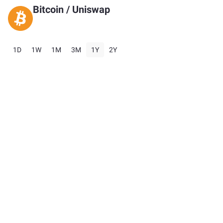
Bitcoin
/
Uniswap
1D
1W
1M
3M
1Y
2Y