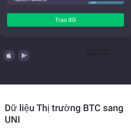
ETH
Trao đổi
Dữ liệu Thị trường BTC sang
UNI