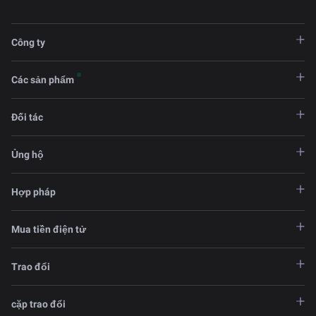
Công ty
Các sản phẩm
Đối tác
Ủng hộ
Hợp pháp
Mua tiền điện tử
Trao đổi
cặp trao đổi