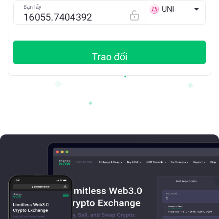
Bạn lấy
UNI
ETH
Trao đổi