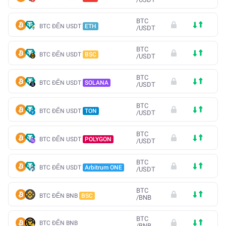
BTC
BTC ĐẾN USDT
ETH
/
USDT
BTC
BTC ĐẾN USDT
BSC
/
USDT
BTC
BTC ĐẾN USDT
SOLANA
/
USDT
BTC
BTC ĐẾN USDT
TON
/
USDT
BTC
BTC ĐẾN USDT
POLYGON
/
USDT
BTC
BTC ĐẾN USDT
Arbitrum ONE
/
USDT
BTC
BTC ĐẾN BNB
BSC
/
BNB
BTC
BTC ĐẾN BNB
/
BNB