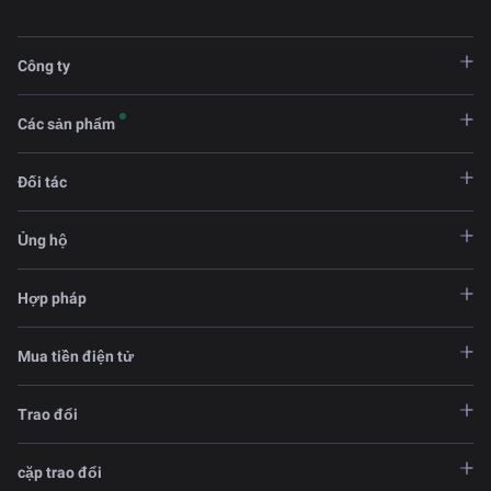
Công ty
Các sản phẩm
Đối tác
Ủng hộ
Hợp pháp
Mua tiền điện tử
Trao đổi
cặp trao đổi