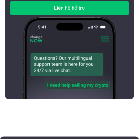
Liên hệ hỗ trợ