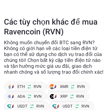
Các tùy chọn khác để mua
Ravencoin (RVN)
Không muốn chuyển đổi BTC sang RVN?
Không có giới hạn về các loại tiền điện tử
bạn có thể sử dụng cho dịch vụ trao đổi của
chúng tôi! Chọn bất kỳ cặp tiền điện tử nào
và tận hưởng mức giá ưu đãi, giao dịch
nhanh chóng và số lượng trao đổi chính xác!
ETH
RVN
XMR
RVN
ADA
RVN
XRP
RVN
USDT
RVN
USDT
RVN