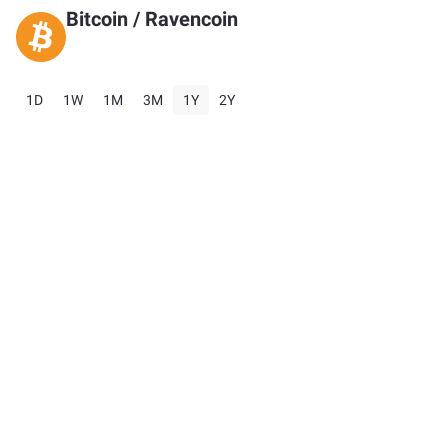
Bitcoin
/
Ravencoin
1D
1W
1M
3M
1Y
2Y