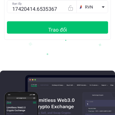
Bạn lấy
RVN
Trao đổi