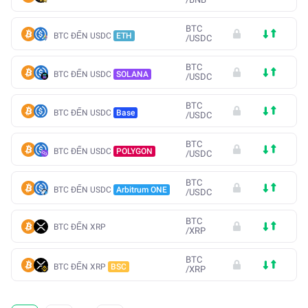
BTC
BTC ĐẾN USDC
ETH
/
USDC
BTC
BTC ĐẾN USDC
SOLANA
/
USDC
BTC
BTC ĐẾN USDC
Base
/
USDC
BTC
BTC ĐẾN USDC
POLYGON
/
USDC
BTC
BTC ĐẾN USDC
Arbitrum ONE
/
USDC
BTC
BTC ĐẾN XRP
/
XRP
BTC
BTC ĐẾN XRP
BSC
/
XRP