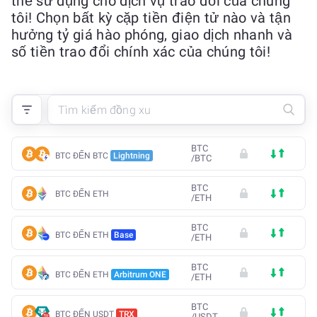
thể sử dụng cho dịch vụ trao đổi của chúng
tôi! Chọn bất kỳ cặp tiền điện tử nào và tận
hưởng tỷ giá hào phóng, giao dịch nhanh và
số tiền trao đổi chính xác của chúng tôi!
BTC
BTC ĐẾN BTC
Lightning
/
BTC
BTC
BTC ĐẾN ETH
/
ETH
BTC
BTC ĐẾN ETH
Base
/
ETH
BTC
BTC ĐẾN ETH
Arbitrum ONE
/
ETH
BTC
BTC ĐẾN USDT
TRX
/
USDT