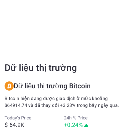
Dữ liệu thị trường
Dữ liệu thị trường Bitcoin
Bitcoin hiện đang được giao dịch ở mức khoảng
$64914.74 và đã thay đổi +3.23% trong bảy ngày qua.
Today’s Price
24h % Price
$ 64.9K
+0.24%