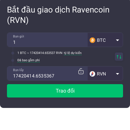
Bắt đầu giao dịch Ravencoin
(RVN)
Bạn gửi
BTC
1 BTC ~ 17420414.653537 RVN
tỷ lệ dự kiến
Đã bao gồm phí
Bạn lấy
RVN
Trao đổi