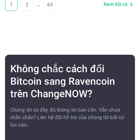
Xem tất cả
1
2
...
63
Không chắc cách đổi
Bitcoin sang Ravencoin
trên ChangeNOW?
Chúng tôi có đầy đủ thông tin bạn cần. Vẫn chưa
chắc chắn? Liên hệ đội hỗ trợ của chúng tôi bất cứ
lúc nào.