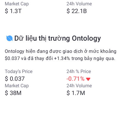
Market Cap
24h Volume
$ 1.3T
$ 22.1B
Dữ liệu thị trường Ontology
Ontology hiện đang được giao dịch ở mức khoảng
$0.037 và đã thay đổi +1.34% trong bảy ngày qua.
Today’s Price
24h % Price
$ 0.037
-0.71%
Market Cap
24h Volume
$ 38M
$ 1.7M