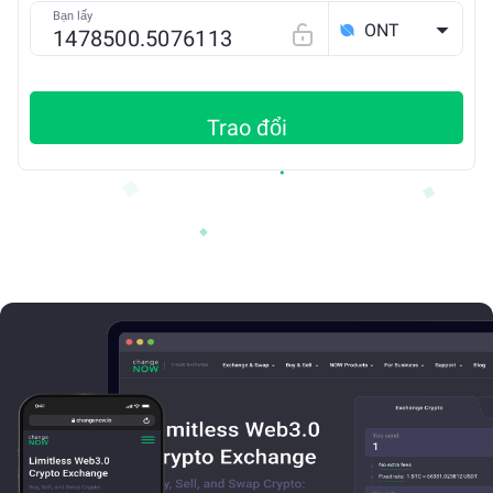
Bạn lấy
ONT
Trao đổi