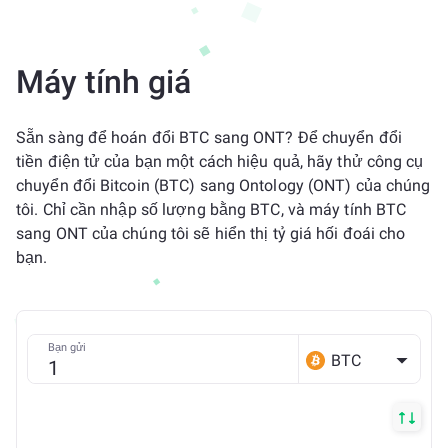
Máy tính giá
Sẵn sàng để hoán đổi BTC sang ONT? Để chuyển đổi
tiền điện tử của bạn một cách hiệu quả, hãy thử công cụ
chuyển đổi Bitcoin (BTC) sang Ontology (ONT) của chúng
tôi. Chỉ cần nhập số lượng bằng BTC, và máy tính BTC
sang ONT của chúng tôi sẽ hiển thị tỷ giá hối đoái cho
bạn.
Bạn gửi
BTC