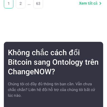
Xem tất cả
1
2
...
63
Không chắc cách đổi
Bitcoin sang Ontology trên
ChangeNOW?
Chúng tôi có đầy đủ thông tin bạn cần. Vẫn chưa
chắc chắn? Liên hệ đội hỗ trợ của chúng tôi bất cứ
lúc nào.