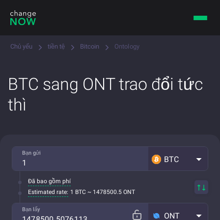
Chủ yếu
tiền tệ
Bitcoin
Ontology
BTC sang ONT trao đổi tức
thì
Bạn gửi
BTC
Đã bao gồm phí
Estimated rate:
1 BTC ~ 1478500.5 ONT
Bạn lấy
ONT