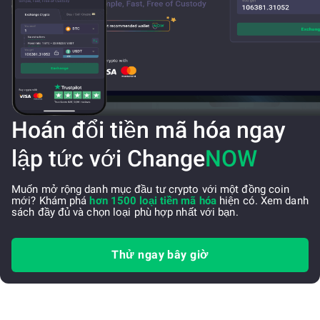
Hoán đổi tiền mã hóa ngay
lập tức với Change
NOW
Muốn mở rộng danh mục đầu tư crypto với một đồng coin
mới? Khám phá
hơn 1500 loại tiền mã hóa
hiện có. Xem danh
sách đầy đủ và chọn loại phù hợp nhất với bạn.
Thử ngay bây giờ