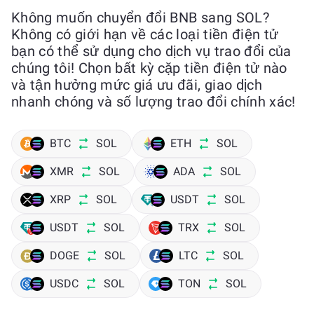
Không muốn chuyển đổi BNB sang SOL?
Không có giới hạn về các loại tiền điện tử
bạn có thể sử dụng cho dịch vụ trao đổi của
chúng tôi! Chọn bất kỳ cặp tiền điện tử nào
và tận hưởng mức giá ưu đãi, giao dịch
nhanh chóng và số lượng trao đổi chính xác!
BTC
SOL
ETH
SOL
XMR
SOL
ADA
SOL
XRP
SOL
USDT
SOL
USDT
SOL
TRX
SOL
DOGE
SOL
LTC
SOL
USDC
SOL
TON
SOL