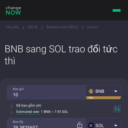
Chủ yếu
tiền tệ
Binance Coin (BSC)
Solana
BNB sang SOL trao đổi tức
thì
Bạn gửi
BNB
BSC
Đã bao gồm phí
Estimated rate:
1 BNB ~ 7.93 SOL
Bạn lấy
SOL