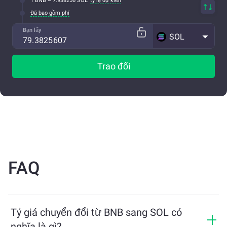
1 BNB ~ 7.938256 SOL
tỷ lệ dự kiến
Đã bao gồm phí
Bạn lấy
SOL
Trao đổi
FAQ
Tỷ giá chuyển đổi từ BNB sang SOL có
nghĩa là gì?