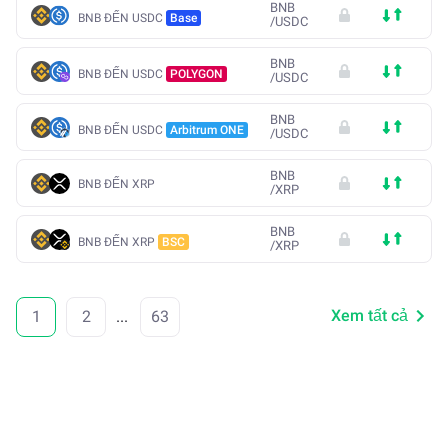
BNB
BNB ĐẾN USDC
Base
/
USDC
BNB
BNB ĐẾN USDC
POLYGON
/
USDC
BNB
BNB ĐẾN USDC
Arbitrum ONE
/
USDC
BNB
BNB ĐẾN XRP
/
XRP
BNB
BNB ĐẾN XRP
BSC
/
XRP
Xem tất cả
1
2
...
63