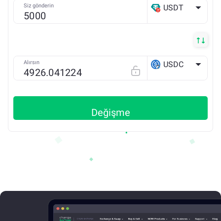
Siz gönderin
USDT
TRX
Alırsın
USDC
Arbitrum ONE
Değişme