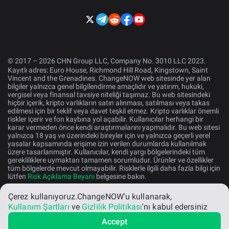
© 2017 – 2026 CHN Group LLC, Company No. 3010 LLC 2023.
Kayıtlı adres: Euro House, Richmond Hill Road, Kingstown, Saint
Vincent and the Grenadines. ChangeNOW web sitesinde yer alan
bilgiler yalnızca genel bilgilendirme amaçlıdır ve yatırım, hukuki,
vergisel veya finansal tavsiye niteliği taşımaz. Bu web sitesindeki
hiçbir içerik, kripto varlıkların satın alınması, satılması veya takas
edilmesi için bir teklif veya davet teşkil etmez. Kripto varlıklar önemli
riskler içerir ve fon kaybına yol açabilir. Kullanıcılar herhangi bir
karar vermeden önce kendi araştırmalarını yapmalıdır. Bu web sitesi
yalnızca 18 yaş ve üzerindeki bireyler için ve yalnızca geçerli yerel
yasalar kapsamında erişime izin verilen durumlarda kullanılmak
üzere tasarlanmıştır. Kullanıcılar, kendi yargı bölgelerindeki tüm
gerekliliklere uymaktan tamamen sorumludur. Ürünler ve özellikler
tüm bölgelerde mevcut olmayabilir. Risklerle ilgili daha fazla bilgi için
lütfen
Risk Açıklama Beyanı
belgesine bakın.
Çerez kullanıyoruz.
ChangeNOW'u kullanarak,
Türk
Kullanım Şartları
ve
Gizlilik Politikası
'nı kabul edersiniz
Accept