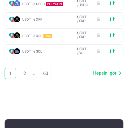
USDT
USDT ile USDC
POLYGON
/
USDC
USDT
USDT ile XRP
/
XRP
USDT
USDT ile XRP
BSC
/
XRP
USDT
USDT ile SOL
/
SOL
Hepsini gör
1
2
...
63