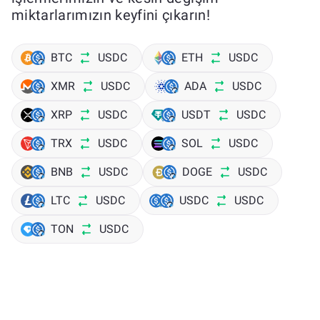
miktarlarımızın keyfini çıkarın!
BTC
USDC
ETH
USDC
XMR
USDC
ADA
USDC
XRP
USDC
USDT
USDC
TRX
USDC
SOL
USDC
BNB
USDC
DOGE
USDC
LTC
USDC
USDC
USDC
TON
USDC