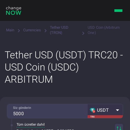
Tether USD
USD Coin (Arbitrum
Main
Currencies
(TRON)
One)
Tether USD (USDT) TRC20 -
USD Coin (USDC)
ARBITRUM
Siz gönderin
USDT
TRX
Tüm ücretler dahil