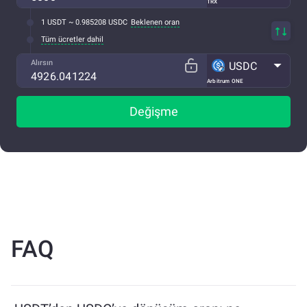
TRX
1 USDT ~ 0.985208 USDC
Beklenen oran
Tüm ücretler dahil
Alırsın
USDC
Arbitrum ONE
Değişme
FAQ