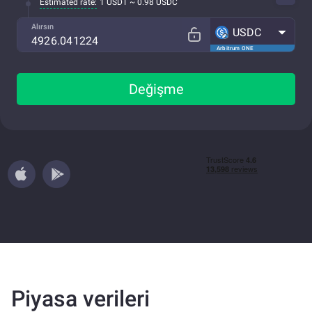
Estimated rate:
1 USDT ~ 0.98 USDC
Alırsın
USDC
Arbitrum ONE
Değişme
Piyasa verileri