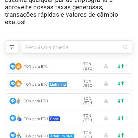
aproveite nossas taxas generosas,
transações rápidas e valores de câmbio
exatos!
TON
TON para BTC
/
BTC
TON
TON para BTC
Lightning
/
BTC
TON
TON para ETH
/
ETH
TON
TON para ETH
Base
/
ETH
TON
TON para ETH
Arbitrum ONE
/
ETH