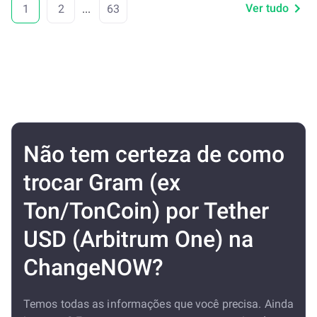
Ver tudo
1
2
...
63
Não tem certeza de como
trocar Gram (ex
Ton/TonCoin) por Tether
USD (Arbitrum One) na
ChangeNOW?
Temos todas as informações que você precisa. Ainda