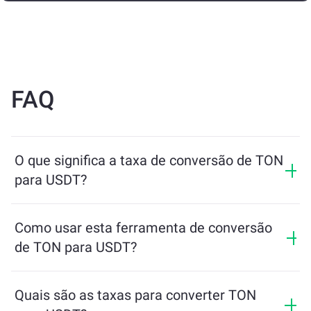
FAQ
O que significa a taxa de conversão de TON
para USDT?
A taxa de conversão mostra quanto de USDT você
receberá em troca de TON. Essa taxa varia de acordo
Como usar esta ferramenta de conversão
com as condições de mercado, a oferta e a demanda, e
de TON para USDT?
a liquidez.
Basta inserir a quantidade de TON que deseja trocar e
a ferramenta calculará o valor estimado de USDT que
Quais são as taxas para converter TON
você receberá. Depois, siga os passos para concluir a