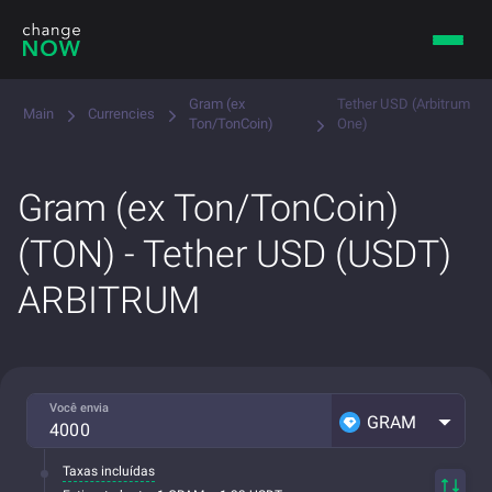
Gram (ex
Tether USD (Arbitrum
Main
Currencies
Ton/TonCoin)
One)
Gram (ex Ton/TonCoin)
(TON) - Tether USD (USDT)
ARBITRUM
Você envia
GRAM
Taxas incluídas