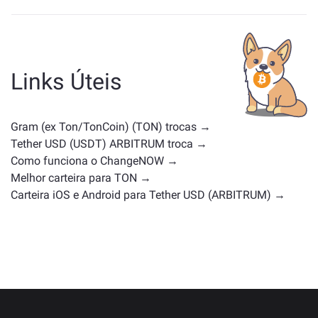
Os ativos semelhantes a TON dependem da sua
categoria — se é uma stablecoin, token de utilidade,
moeda de governança ou qualquer outro tipo.
Alternativas comuns incluem outras criptomoedas
Links Úteis
com casos de uso ou posições de mercado
semelhantes. Confira todos os ativos disponíveis para
troca na
página principal de troca
.
Gram (ex Ton/TonCoin) (TON) trocas →
Tether USD (USDT) ARBITRUM troca →
Como funciona o ChangeNOW →
Melhor carteira para TON →
Carteira iOS e Android para Tether USD (ARBITRUM) →