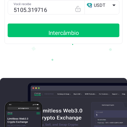
Você recebe
USDT
Arbitrum ONE
Intercâmbio