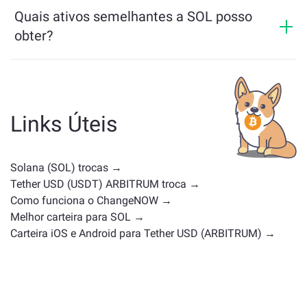
Quais ativos semelhantes a SOL posso
obter?
Os ativos semelhantes a SOL dependem da sua
categoria — se é uma stablecoin, token de utilidade,
moeda de governança ou qualquer outro tipo.
Alternativas comuns incluem outras criptomoedas
Links Úteis
com casos de uso ou posições de mercado
semelhantes. Confira todos os ativos disponíveis para
troca na
página principal de troca
.
Solana (SOL) trocas →
Tether USD (USDT) ARBITRUM troca →
Como funciona o ChangeNOW →
Melhor carteira para SOL →
Carteira iOS e Android para Tether USD (ARBITRUM) →