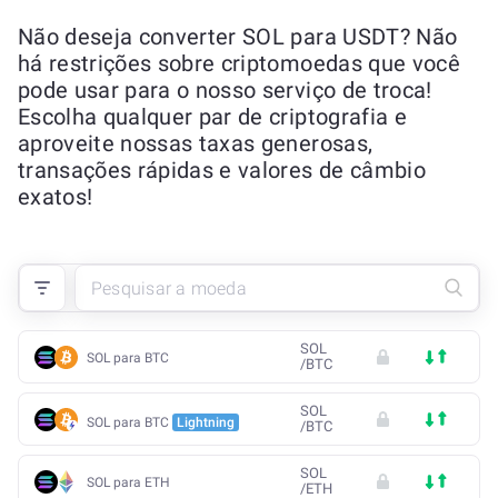
Não deseja converter SOL para USDT? Não
há restrições sobre criptomoedas que você
pode usar para o nosso serviço de troca!
Escolha qualquer par de criptografia e
aproveite nossas taxas generosas,
transações rápidas e valores de câmbio
exatos!
SOL
SOL para BTC
/
BTC
SOL
SOL para BTC
Lightning
/
BTC
SOL
SOL para ETH
/
ETH