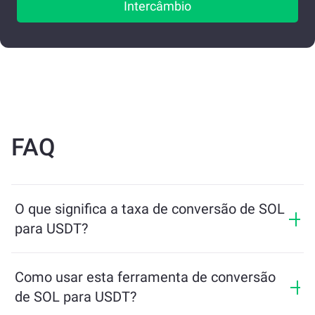
Intercâmbio
FAQ
O que significa a taxa de conversão de SOL
para USDT?
A taxa de conversão mostra quanto de USDT você
receberá em troca de SOL. Essa taxa varia de acordo
Como usar esta ferramenta de conversão
com as condições de mercado, a oferta e a demanda, e
de SOL para USDT?
a liquidez.