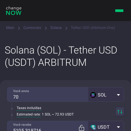
Main
Currencies
Solana
Tether USD (Arbitrum One)
Solana (SOL) - Tether USD
(USDT) ARBITRUM
Você envia
SOL
Taxas incluídas
Estimated rate:
1 SOL ~ 72.93 USDT
Você recebe
USDT