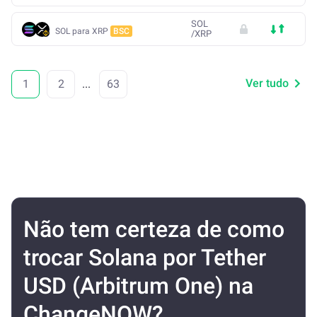
SOL
SOL para XRP
BSC
/
XRP
Ver tudo
1
2
...
63
Não tem certeza de como
trocar Solana por Tether
USD (Arbitrum One) na
ChangeNOW?