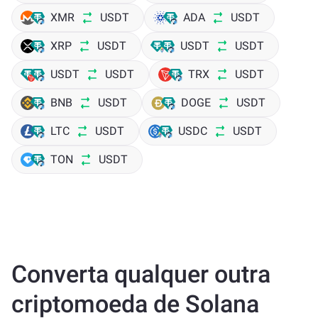
XMR
USDT
ADA
USDT
XRP
USDT
USDT
USDT
USDT
USDT
TRX
USDT
BNB
USDT
DOGE
USDT
LTC
USDT
USDC
USDT
TON
USDT
Converta qualquer outra
criptomoeda de Solana