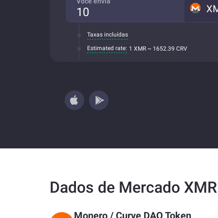
Você envia
X
Taxas incluídas
Estimated rate:
1 XMR ~ 1652.39 CRV
Dados de Mercado XMR
Monero
/
Curve DAO Token