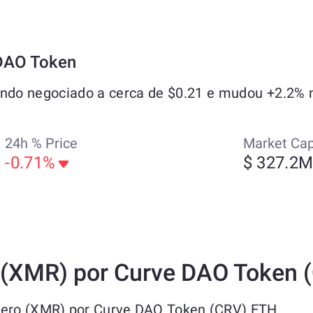
DAO Token
do negociado a cerca de $0.21 e mudou +2.2% n
24h % Price
Market Ca
-0.71%
$ 327.2
o (XMR) por Curve DAO Token 
onero (XMR) por Curve DAO Token (CRV) ETH