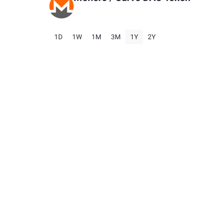
1D
1W
1M
3M
1Y
2Y