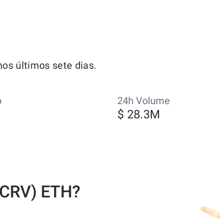
os últimos sete dias.
p
24h Volume
M
$ 28.3M
(CRV) ETH?