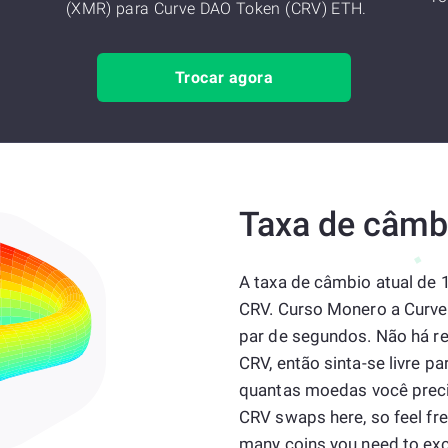
(XMR) para Curve DAO Token (CRV) ETH.
Trocar agora
Taxa de câmb
A taxa de câmbio atual de
CRV. Curso Monero a Curve
par de segundos. Não há r
CRV, então sinta-se livre 
quantas moedas você precis
CRV swaps here, so feel f
many coins you need to ex