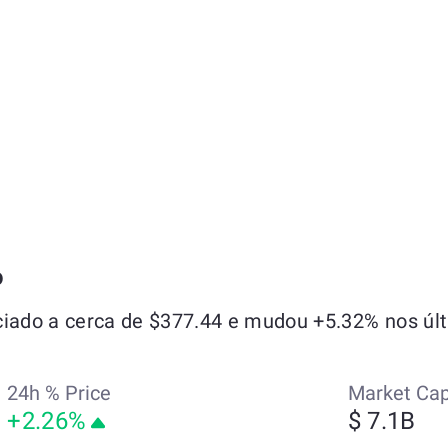
o
ado a cerca de $377.44 e mudou +5.32% nos últ
24h % Price
Market Ca
+2.26%
$ 7.1B