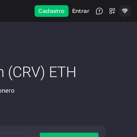
Cadastro
Entrar
n (CRV) ETH
onero