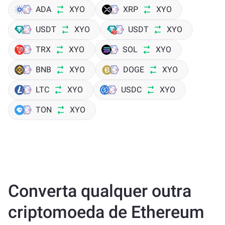
ADA
XYO
XRP
XYO
USDT
XYO
USDT
XYO
TRX
XYO
SOL
XYO
BNB
XYO
DOGE
XYO
LTC
XYO
USDC
XYO
TON
XYO
Converta qualquer outra
criptomoeda de Ethereum