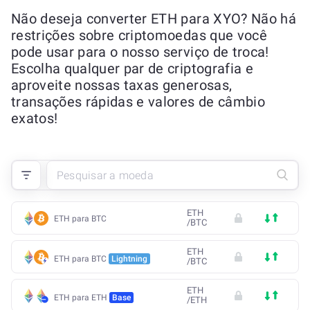
Não deseja converter ETH para XYO? Não há
restrições sobre criptomoedas que você
pode usar para o nosso serviço de troca!
Escolha qualquer par de criptografia e
aproveite nossas taxas generosas,
transações rápidas e valores de câmbio
exatos!
ETH
ETH para BTC
/
BTC
ETH
ETH para BTC
Lightning
/
BTC
ETH
ETH para ETH
Base
/
ETH