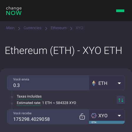
Main
Currencies
Ethereum
XYO
Ethereum (ETH) - XYO ETH
Você envia
ETH
Taxas incluídas
Estimated rate:
1 ETH ~ 584328 XYO
Você recebe
XYO
ETH