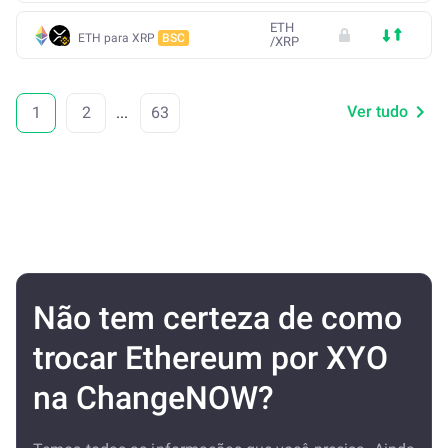
ETH
ETH para XRP
BSC
/
XRP
Ver tudo
1
2
...
63
Não tem certeza de como
trocar Ethereum por XYO
na ChangeNOW?