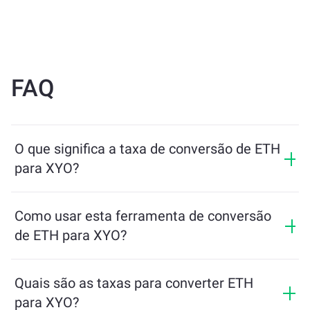
FAQ
O que significa a taxa de conversão de ETH
para XYO?
A taxa de conversão mostra quanto de XYO você
receberá em troca de ETH. Essa taxa varia de acordo
Como usar esta ferramenta de conversão
com as condições de mercado, a oferta e a demanda, e
de ETH para XYO?
a liquidez.
Basta inserir a quantidade de ETH que deseja trocar e
a ferramenta calculará o valor estimado de XYO que
Quais são as taxas para converter ETH
você receberá. Depois, siga os passos para concluir a
para XYO?