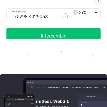
Você recebe
XYO
ETH
Intercâmbio