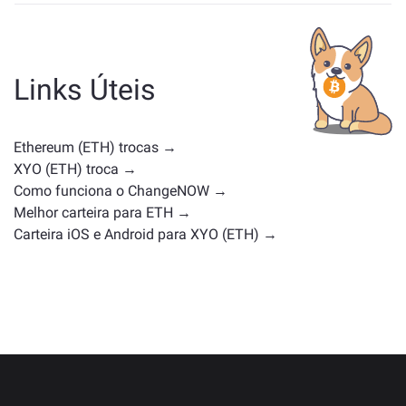
Os ativos semelhantes a ETH dependem da sua
categoria — se é uma stablecoin, token de utilidade,
moeda de governança ou qualquer outro tipo.
Alternativas comuns incluem outras criptomoedas
Links Úteis
com casos de uso ou posições de mercado
semelhantes. Confira todos os ativos disponíveis para
troca na
página principal de troca
.
Ethereum (ETH) trocas →
XYO (ETH) troca →
Como funciona o ChangeNOW →
Melhor carteira para ETH →
Carteira iOS e Android para XYO (ETH) →