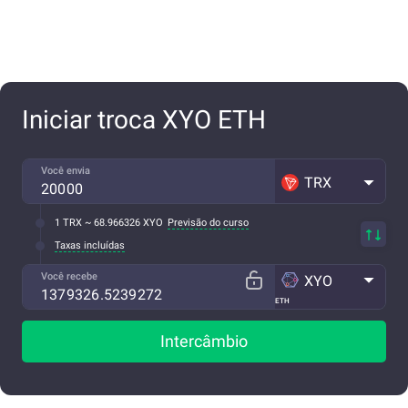
Iniciar troca XYO ETH
Você envia
TRX
1 TRX ~ 68.966326 XYO
Previsão do curso
Taxas incluídas
Você recebe
XYO
ETH
Intercâmbio