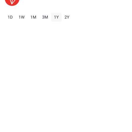
1D
1W
1M
3M
1Y
2Y