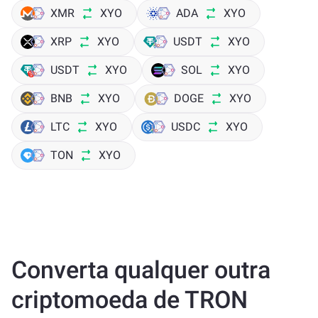
XMR
XYO
ADA
XYO
XRP
XYO
USDT
XYO
USDT
XYO
SOL
XYO
BNB
XYO
DOGE
XYO
LTC
XYO
USDC
XYO
TON
XYO
Converta qualquer outra
criptomoeda de TRON