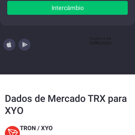
Intercâmbio
Dados de Mercado TRX para
XYO
TRON
/
XYO