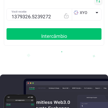
Você recebe
XYO
ETH
Intercâmbio