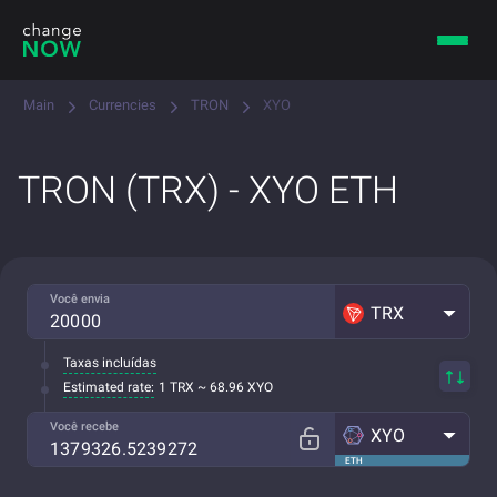
Main
Currencies
TRON
XYO
TRON (TRX) - XYO ETH
Você envia
TRX
Taxas incluídas
Estimated rate:
1 TRX ~ 68.96 XYO
Você recebe
XYO
ETH