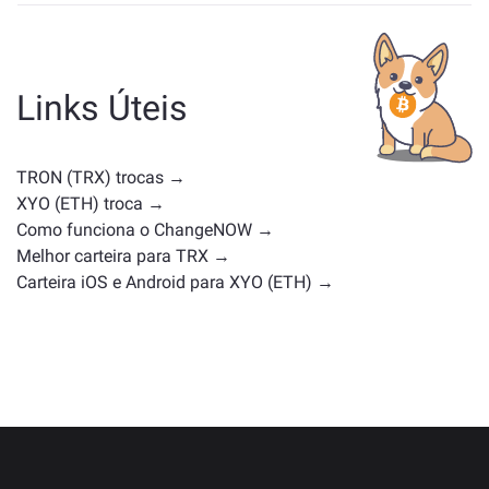
Os ativos semelhantes a TRX dependem da sua
categoria — se é uma stablecoin, token de utilidade,
moeda de governança ou qualquer outro tipo.
Alternativas comuns incluem outras criptomoedas
Links Úteis
com casos de uso ou posições de mercado
semelhantes. Confira todos os ativos disponíveis para
troca na
página principal de troca
.
TRON (TRX) trocas →
XYO (ETH) troca →
Como funciona o ChangeNOW →
Melhor carteira para TRX →
Carteira iOS e Android para XYO (ETH) →