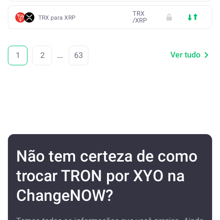
TRX
TRX para XRP
/
XRP
Ver tudo
1
2
...
63
Não tem certeza de como
trocar TRON por XYO na
ChangeNOW?