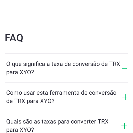
FAQ
O que significa a taxa de conversão de TRX
para XYO?
A taxa de conversão mostra quanto de XYO você
receberá em troca de TRX. Essa taxa varia de acordo
Como usar esta ferramenta de conversão
com as condições de mercado, a oferta e a demanda, e
de TRX para XYO?
a liquidez.
Basta inserir a quantidade de TRX que deseja trocar e
a ferramenta calculará o valor estimado de XYO que
Quais são as taxas para converter TRX
você receberá. Depois, siga os passos para concluir a
para XYO?