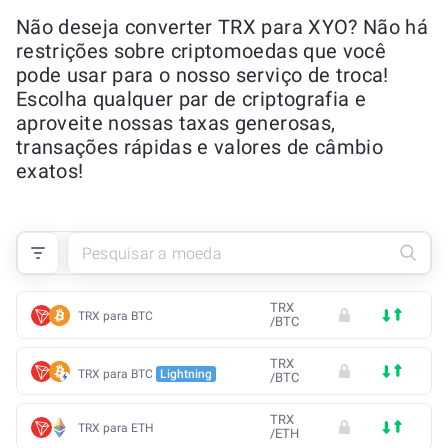
Não deseja converter TRX para XYO? Não há
restrições sobre criptomoedas que você
pode usar para o nosso serviço de troca!
Escolha qualquer par de criptografia e
aproveite nossas taxas generosas,
transações rápidas e valores de câmbio
exatos!
TRX
TRX para BTC
/
BTC
TRX
TRX para BTC
Lightning
/
BTC
TRX
TRX para ETH
/
ETH