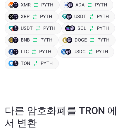
XMR
PYTH
ADA
PYTH
XRP
PYTH
USDT
PYTH
USDT
PYTH
SOL
PYTH
BNB
PYTH
DOGE
PYTH
LTC
PYTH
USDC
PYTH
TON
PYTH
다른 암호화폐를 TRON 에
서 변환