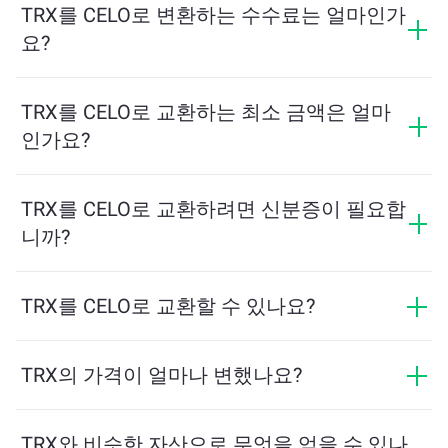
수량을 계산해줍니다. 그런 다음, 안내에 따라 거래를 완
TRX를 CELO로 변환하는 수수료는 얼마인가
료하세요.
요?
교환 수수료는 네트워크, 유동성 및 시장 상황에 따라 달
라집니다. ChangeNOW는 숨겨진 수수료 없이 경쟁력 있
TRX를 CELO로 교환하는 최소 금액은 얼마
는 요금을 제공하며, 최종 금액은 거래를 확인하기 전에
인가요?
표시됩니다.
최소 금액은 네트워크 수수료와 유동성에 따라 달라집니
다. 플랫폼은 원활한 거래를 보장하기 위해 필요한 최소
TRX를 CELO로 교환하려면 신분증이 필요합
금액을 자동으로 계산합니다. 그러나 대부분의 경우, 최
니까?
소 금액은 2달러 상당입니다.
ChangeNOW에서의 교환은 신분증이 필요하지 않으며,
프로세스가 빠르고 익명입니다. 그러나 ChangeNOW Pro
TRX를 CELO로 교환할 수 있나요?
에 로그인하고 인증을 완료하면 교환이 더 유리해집니
네, ChangeNOW에서는 CELO를 TRX로, 그리고 반대로도
다. 자세한 내용은
ChangeNOW Pro 페이지
에서 확인하
교환할 수 있습니다. 또한 ChangeNOW는 멀티체인 브리
TRX의 가격이 얼마나 변했나요?
세요!
지를 지원하여 다양한 블록체인 간 자산 이동을 간편하
지난 24시간 동안 TRX의 가격이 -0.15%만큼 변동했습니
게 할 수 있습니다.
다.
TRX와 비슷한 자산으로 무엇을 얻을 수 있나