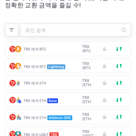
정확한 교환 금액을 즐길 수!
TRX
TRX 에게 BTC
/
BTC
TRX
TRX 에게 BTC
Lightning
/
BTC
TRX
TRX 에게 ETH
/
ETH
TRX
TRX 에게 ETH
Base
/
ETH
TRX
TRX 에게 ETH
Arbitrum ONE
/
ETH
TRX
TRX 에게 USDT
TRX
/
USDT