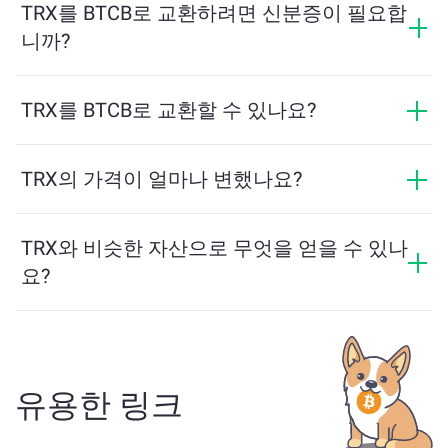
다. 플랫폼은 원활한 거래를 보장하기 위해 필요한 최소
TRX를 BTCB로 교환하려면 신분증이 필요합
금액을 자동으로 계산합니다. 그러나 대부분의 경우, 최
니까?
소 금액은 2달러 상당입니다.
ChangeNOW에서의 교환은 신분증이 필요하지 않으며,
프로세스가 빠르고 익명입니다. 그러나 ChangeNOW Pro
TRX를 BTCB로 교환할 수 있나요?
에 로그인하고 인증을 완료하면 교환이 더 유리해집니
네, ChangeNOW에서는 BTCB를 TRX로, 그리고 반대로
다. 자세한 내용은
ChangeNOW Pro 페이지
에서 확인하
도 교환할 수 있습니다. 또한 ChangeNOW는 멀티체인 브
TRX의 가격이 얼마나 변했나요?
세요!
리지를 지원하여 다양한 블록체인 간 자산 이동을 간편
지난 24시간 동안 TRX의 가격이 +0.16%만큼 변동했습
하게 할 수 있습니다.
니다.
TRX와 비슷한 자산으로 무엇을 얻을 수 있나
요?
TRX와 유사한 자산은 그 카테고리에 따라 다릅니다 — 스
테이블코인, 유틸리티 토큰, 거버넌스 코인 또는 다른 유
형일 수 있습니다. 일반적인 대안으로는 유사한 사용 사
례나 시장 위치를 가진 다른 암호화폐가 포함됩니다.
주
유용한 링크
요 거래 페이지
에서 교환 가능한 모든 자산을 확인하세
요.