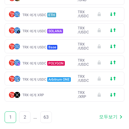
TRX
TRX 에게 USDC
ETH
/
USDC
TRX
TRX 에게 USDC
SOLANA
/
USDC
TRX
TRX 에게 USDC
Base
/
USDC
TRX
TRX 에게 USDC
POLYGON
/
USDC
TRX
TRX 에게 USDC
Arbitrum ONE
/
USDC
TRX
TRX 에게 XRP
/
XRP
모두보기
1
2
...
63