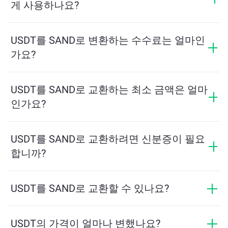
성에 따라 변동합니다.
게 사용하나요?
교환하려는 USDT의 수량을 입력하면, 도구가 예상
SAND 수량을 계산해줍니다. 그런 다음, 안내에 따라 거
USDT를 SAND로 변환하는 수수료는 얼마인
래를 완료하세요.
가요?
교환 수수료는 네트워크, 유동성 및 시장 상황에 따라 달
라집니다. ChangeNOW는 숨겨진 수수료 없이 경쟁력 있
USDT를 SAND로 교환하는 최소 금액은 얼마
는 요금을 제공하며, 최종 금액은 거래를 확인하기 전에
인가요?
표시됩니다.
최소 금액은 네트워크 수수료와 유동성에 따라 달라집니
다. 플랫폼은 원활한 거래를 보장하기 위해 필요한 최소
USDT를 SAND로 교환하려면 신분증이 필요
금액을 자동으로 계산합니다. 그러나 대부분의 경우, 최
합니까?
소 금액은 2달러 상당입니다.
ChangeNOW에서의 교환은 신분증이 필요하지 않으며,
프로세스가 빠르고 익명입니다. 그러나 ChangeNOW Pro
USDT를 SAND로 교환할 수 있나요?
에 로그인하고 인증을 완료하면 교환이 더 유리해집니
네, ChangeNOW에서는 SAND를 USDT로, 그리고 반대로
다. 자세한 내용은
ChangeNOW Pro 페이지
에서 확인하
도 교환할 수 있습니다. 또한 ChangeNOW는 멀티체인 브
USDT의 가격이 얼마나 변했나요?
세요!