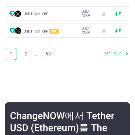
USDT
USDT 에게 XRP
/
XRP
USDT
USDT 에게 XRP
BSC
/
XRP
모두보기
1
2
...
63
ChangeNOW에서 Tether
USD (Ethereum)를 The