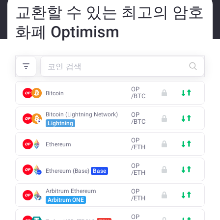
교환할 수 있는 최고의 암호
화폐 Optimism
OP
Bitcoin
/
BTC
Bitcoin (Lightning Network)
OP
/
BTC
Lightning
OP
Ethereum
/
ETH
OP
Ethereum (Base)
Base
/
ETH
Arbitrum Ethereum
OP
/
ETH
Arbitrum ONE
OP