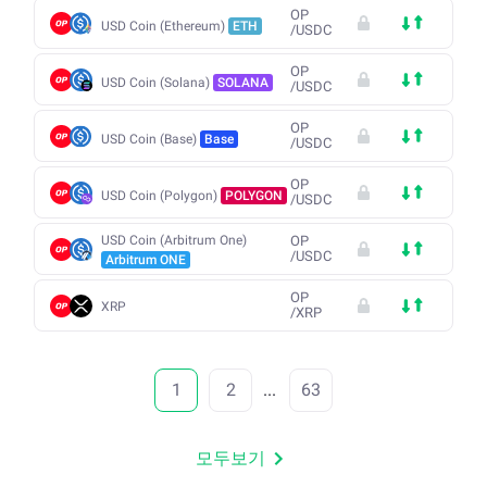
OP
USD Coin (Ethereum)
ETH
/
USDC
OP
USD Coin (Solana)
SOLANA
/
USDC
OP
USD Coin (Base)
Base
/
USDC
OP
USD Coin (Polygon)
POLYGON
/
USDC
USD Coin (Arbitrum One)
OP
/
USDC
Arbitrum ONE
OP
XRP
/
XRP
1
2
...
63
모두보기