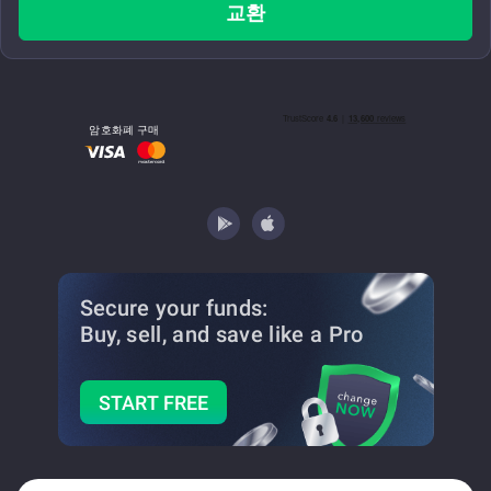
교환
암호화폐 구매
Secure your funds:
Buy, sell, and save
like a Pro
START FREE