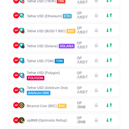
Tether USD (TRON)
TRX
/
USDT
OP
Tether USD (Ethereum)
ETH
/
USDT
OP
Tether USD (BUSD-T BSC)
BSC
/
USDT
OP
Tether USD (Solana)
SOLANA
/
USDT
OP
Tether USD (TON)
TON
/
USDT
Tether USD (Polygon)
OP
/
USDT
POLYGON
Tether USD (Arbitrum One)
OP
/
USDT
Arbitrum ONE
OP
Binance Coin (BSC)
BSC
/
BNB
OP
opBNB (Optimistic Rollup)
/
BNB