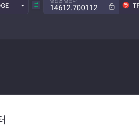
당신은 얻는다
OGE
T
터