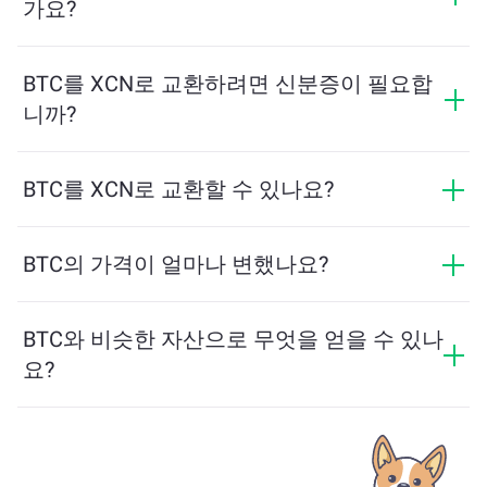
가요?
표시됩니다.
최소 금액은 네트워크 수수료와 유동성에 따라 달라집니
다. 플랫폼은 원활한 거래를 보장하기 위해 필요한 최소
BTC를 XCN로 교환하려면 신분증이 필요합
금액을 자동으로 계산합니다. 그러나 대부분의 경우, 최
니까?
소 금액은 2달러 상당입니다.
ChangeNOW에서의 교환은 신분증이 필요하지 않으며,
프로세스가 빠르고 익명입니다. 그러나 ChangeNOW Pro
BTC를 XCN로 교환할 수 있나요?
에 로그인하고 인증을 완료하면 교환이 더 유리해집니
네, ChangeNOW에서는 XCN를 BTC로, 그리고 반대로도
다. 자세한 내용은
ChangeNOW Pro 페이지
에서 확인하
교환할 수 있습니다. 또한 ChangeNOW는 멀티체인 브리
BTC의 가격이 얼마나 변했나요?
세요!
지를 지원하여 다양한 블록체인 간 자산 이동을 간편하
지난 24시간 동안 BTC의 가격이 +0.98%만큼 변동했습
게 할 수 있습니다.
니다.
BTC와 비슷한 자산으로 무엇을 얻을 수 있나
요?
BTC와 유사한 자산은 그 카테고리에 따라 다릅니다 — 스
테이블코인, 유틸리티 토큰, 거버넌스 코인 또는 다른 유
형일 수 있습니다. 일반적인 대안으로는 유사한 사용 사