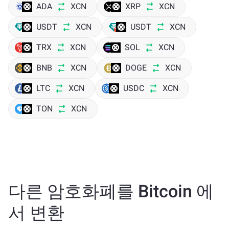
ADA
XCN
XRP
XCN
USDT
XCN
USDT
XCN
TRX
XCN
SOL
XCN
BNB
XCN
DOGE
XCN
LTC
XCN
USDC
XCN
TON
XCN
다른 암호화폐를 Bitcoin 에
서 변환