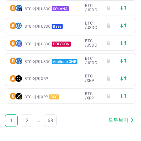
BTC
BTC 에게 USDC
SOLANA
/
USDC
BTC
BTC 에게 USDC
Base
/
USDC
BTC
BTC 에게 USDC
POLYGON
/
USDC
BTC
BTC 에게 USDC
Arbitrum ONE
/
USDC
BTC
BTC 에게 XRP
/
XRP
BTC
BTC 에게 XRP
BSC
/
XRP
모두보기
1
2
...
63