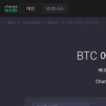
개인
비즈니스
Main
Currencies
Bitcoin
Axie Infinity (ERC20)
BTC
빠르
Cha