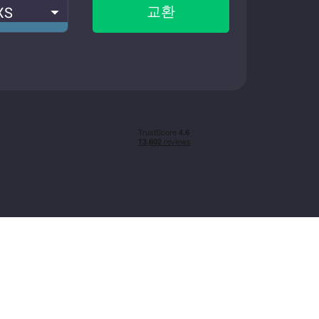
교환
XS