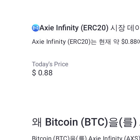
Axie Infinity (ERC20) 시장 
Axie Infinity (ERC20)는 현재 약
Today’s Price
$ 0.88
왜 Bitcoin (BTC)을(를)
Bitcoin (BTC)을(를) Axie Infini