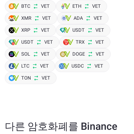
BTC
VET
ETH
VET
XMR
VET
ADA
VET
XRP
VET
USDT
VET
USDT
VET
TRX
VET
SOL
VET
DOGE
VET
LTC
VET
USDC
VET
TON
VET
다른 암호화폐를 Binance