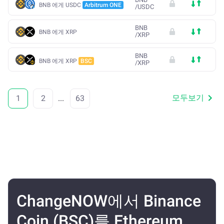
BNB 에게 USDC
Arbitrum ONE
/
USDC
BNB
BNB 에게 XRP
/
XRP
BNB
BNB 에게 XRP
BSC
/
XRP
모두보기
1
2
...
63
ChangeNOW에서 Binance
Coin (BSC)를 Ethereum