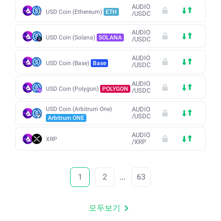
AUDIO
USD Coin (Ethereum)
ETH
/
USDC
AUDIO
USD Coin (Solana)
SOLANA
/
USDC
AUDIO
USD Coin (Base)
Base
/
USDC
AUDIO
USD Coin (Polygon)
POLYGON
/
USDC
USD Coin (Arbitrum One)
AUDIO
/
USDC
Arbitrum ONE
AUDIO
XRP
/
XRP
1
2
...
63
모두보기