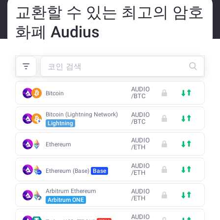
교환할 수 있는 최고의 암호
화폐 Audius
AUDIO
Bitcoin
/
BTC
Bitcoin (Lightning Network)
AUDIO
/
BTC
Lightning
AUDIO
Ethereum
/
ETH
AUDIO
Ethereum (Base)
Base
/
ETH
Arbitrum Ethereum
AUDIO
/
ETH
Arbitrum ONE
AUDIO