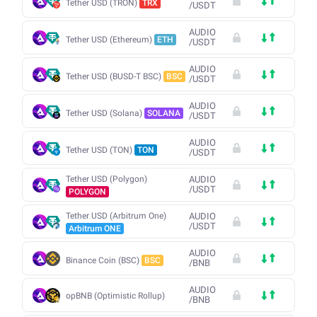
Tether USD (TRON)
TRX
/
USDT
AUDIO
Tether USD (Ethereum)
ETH
/
USDT
AUDIO
Tether USD (BUSD-T BSC)
BSC
/
USDT
AUDIO
Tether USD (Solana)
SOLANA
/
USDT
AUDIO
Tether USD (TON)
TON
/
USDT
Tether USD (Polygon)
AUDIO
/
USDT
POLYGON
Tether USD (Arbitrum One)
AUDIO
/
USDT
Arbitrum ONE
AUDIO
Binance Coin (BSC)
BSC
/
BNB
AUDIO
opBNB (Optimistic Rollup)
/
BNB