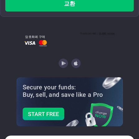
교환
암호화폐 구매
Secure your funds:
Buy, sell, and save
like a Pro
START FREE