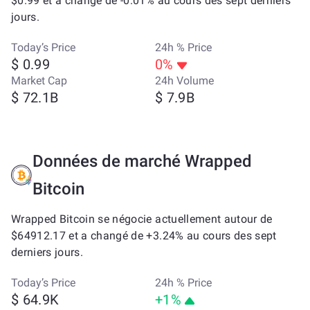
$0.99 et a changé de -0.01% au cours des sept derniers
jours.
Today’s Price
24h % Price
$ 0.99
0%
Market Cap
24h Volume
$ 72.1B
$ 7.9B
Données de marché Wrapped
Bitcoin
Wrapped Bitcoin se négocie actuellement autour de
$64912.17 et a changé de +3.24% au cours des sept
derniers jours.
Today’s Price
24h % Price
$ 64.9K
+1%