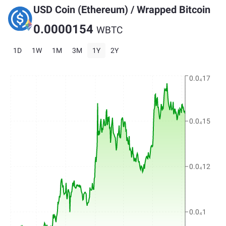
USD Coin (Ethereum)
/
Wrapped Bitcoin
0.0000154
WBTC
1D
1W
1M
3M
1Y
2Y
0.0₄17
0.0₄15
0.0₄12
0.0₄1