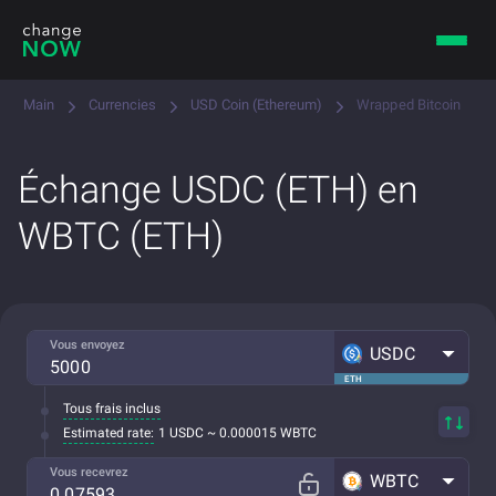
Main
Currencies
USD Coin (Ethereum)
Wrapped Bitcoin
Échange USDC (ETH) en
WBTC (ETH)
Vous envoyez
USDC
ETH
Tous frais inclus
Estimated rate:
1 USDC ~ 0.000015 WBTC
Vous recevrez
WBTC