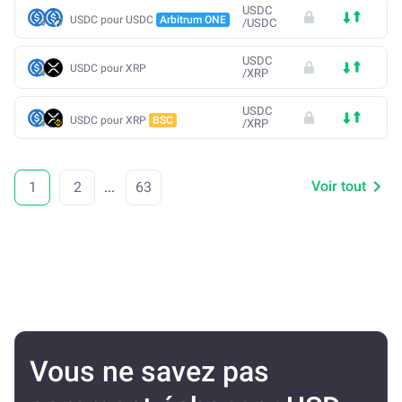
USDC
USDC pour USDC
Arbitrum ONE
/
USDC
USDC
USDC pour XRP
/
XRP
USDC
USDC pour XRP
BSC
/
XRP
Voir tout
1
2
...
63
Vous ne savez pas