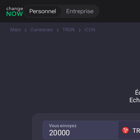
Personnel
Entreprise
Main
Currencies
TRON
ICON
É
Ech
Vous envoyez
T