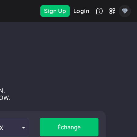
Sign Up
Login
N.
NOW.
Échange
CX