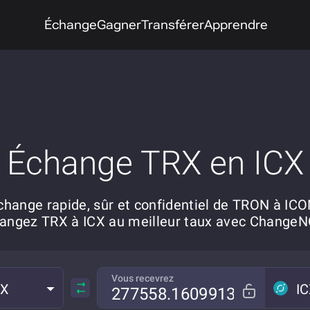
Échange
Gagner
Transférer
Apprendre
Échange TRX en ICX
change rapide, sûr et confidentiel de TRON à ICO
angez TRX à ICX au meilleur taux avec Change
Vous recevrez
RX
I