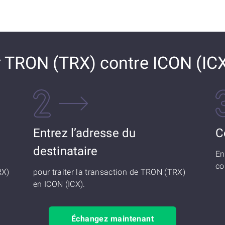
TRON (TRX) contre ICON (IC
Entrez l’adresse du
C
destinataire
En
co
RX)
pour traiter la transaction de TRON (TRX)
en ICON (ICX).
Échangez maintenant