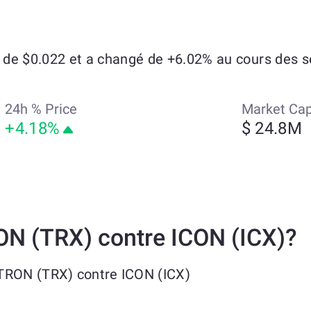
de $0.022 et a changé de +6.02% au cours des se
24h % Price
Market Ca
+4.18%
$ 24.8M
N (TRX) contre ICON (ICX)?
TRON (TRX) contre ICON (ICX)