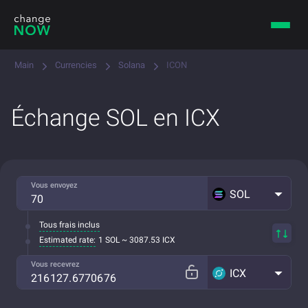
Main
Currencies
Solana
ICON
Échange SOL en ICX
Vous envoyez
SOL
Tous frais inclus
Estimated rate:
1 SOL ~ 3087.53 ICX
Vous recevrez
ICX