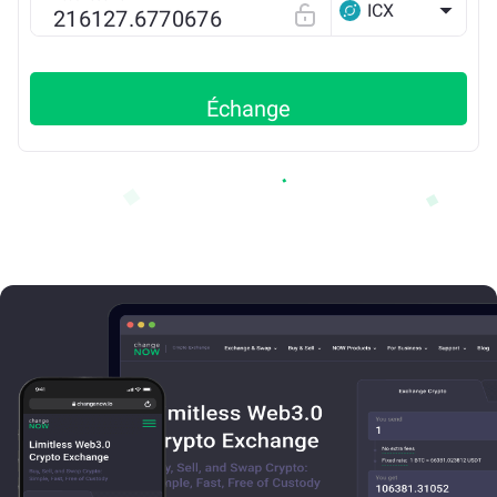
ICX
Échange