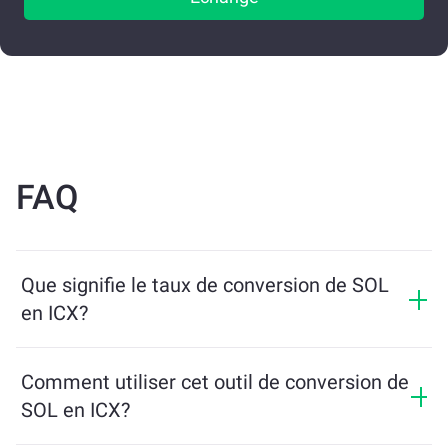
FAQ
Que signifie le taux de conversion de SOL
en ICX?
Le taux de conversion indique combien de ICX vous
recevrez en échange de SOL. Ce taux fluctue en
Comment utiliser cet outil de conversion de
fonction des conditions du marché, de l’offre et de la
SOL en ICX?
demande, ainsi que de la liquidité.