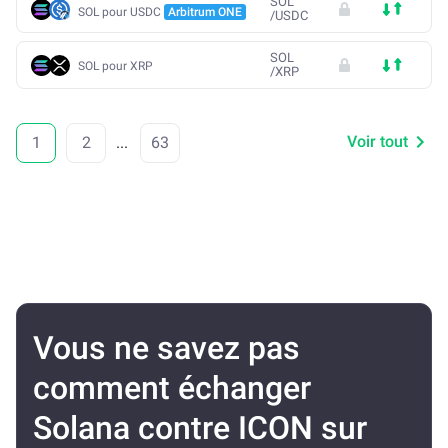
SOL
SOL pour USDC
Arbitrum ONE
/
USDC
SOL
SOL pour XRP
/
XRP
Voir tout
1
2
...
63
Vous ne savez pas
comment échanger
Solana contre ICON sur