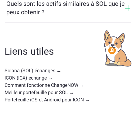
dernières 24 heures.
Quels sont les actifs similaires à SOL que je
blockchains.
peux obtenir ?
Les actifs similaires à SOL dépendent de sa catégorie
— qu'il s'agisse d'une stablecoin, d'un token utilitaire,
d'une gouvernance coin, ou d'un autre type. Les
alternatives courantes incluent d'autres
Liens utiles
cryptomonnaies avec des cas d'utilisation ou des
positions de marché similaires. Consultez tous les
actifs disponibles pour échange sur la
page d'échange
Solana (SOL) échanges →
principale
.
ICON (ICX) échange →
Comment fonctionne ChangeNOW →
Meilleur portefeuille pour SOL →
Portefeuille iOS et Android pour ICON →