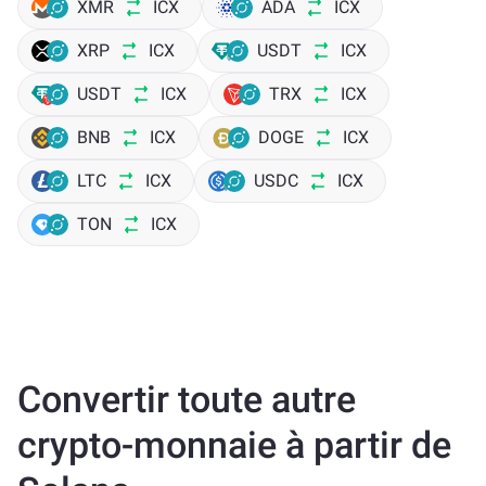
XMR
ICX
ADA
ICX
XRP
ICX
USDT
ICX
USDT
ICX
TRX
ICX
BNB
ICX
DOGE
ICX
LTC
ICX
USDC
ICX
TON
ICX
Convertir toute autre
crypto-monnaie à partir de