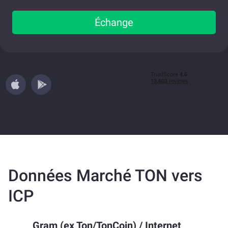
Échange
Données Marché TON vers
ICP
Gram (ex Ton/TonCoin)
/
Internet