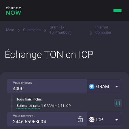
Gram (ex
Internet
Main
Currencies
Ton/TonCoin)
Computer
Échange TON en ICP
Vous envoyez
GRAM
Tous frais inclus
Estimated rate:
1 GRAM ~ 0.61 ICP
Vous recevrez
ICP