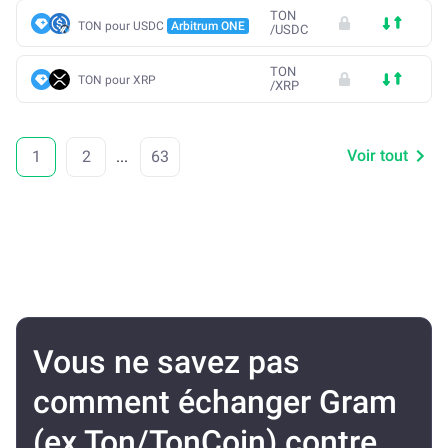
TON
TON pour USDC
Arbitrum ONE
/
USDC
TON
TON pour XRP
/
XRP
Voir tout
1
2
...
63
Vous ne savez pas
comment échanger Gram
(ex Ton/TonCoin) contre