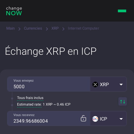
Main
Currencies
XRP
Internet Computer
Échange XRP en ICP
Vous envoyez
XRP
Tous frais inclus
Estimated rate:
1 XRP ~ 0.46 ICP
Vous recevrez
ICP