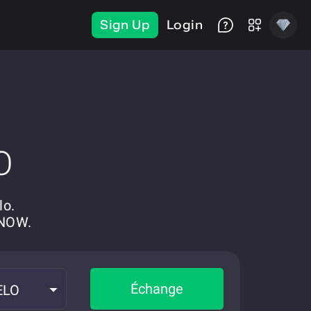
Sign Up
Login
O
lo.
eNOW.
Échange
ELO