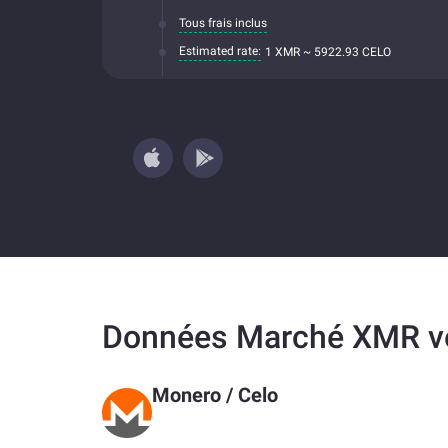
Tous frais inclus
Estimated rate:
1 XMR ~ 5922.93 CELO
Données Marché XMR v
Monero
/
Celo