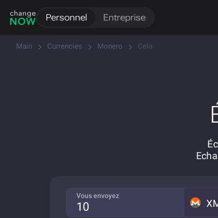
Personnel
Entreprise
Main
Currencies
Monero
Celo
Éc
Echa
Vous envoyez
X