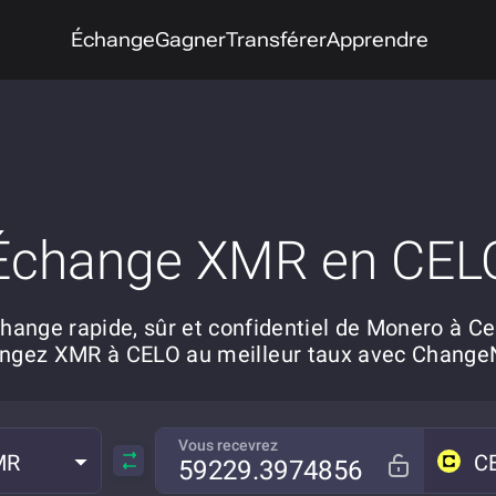
Échange
Gagner
Transférer
Apprendre
Échange XMR en CEL
hange rapide, sûr et confidentiel de Monero à Ce
ngez XMR à CELO au meilleur taux avec Chang
Vous recevrez
MR
C