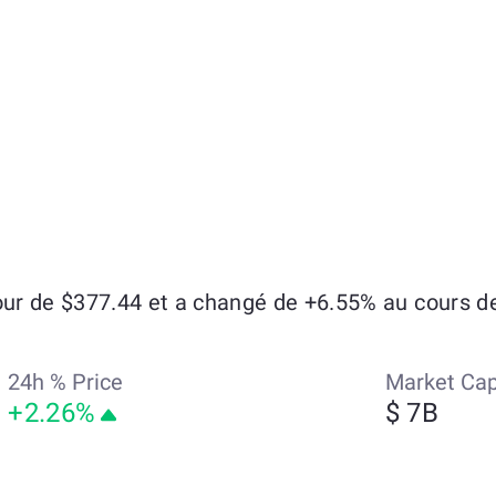
r de $377.44 et a changé de +6.55% au cours des
24h % Price
Market Ca
+2.26%
$ 7B