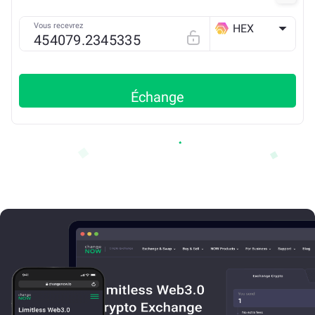
Vous recevrez
HEX
ETH
Échange