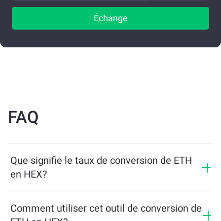
Échange
FAQ
Que signifie le taux de conversion de ETH
en HEX?
Le taux de conversion indique combien de HEX vous
recevrez en échange de ETH. Ce taux fluctue en
Comment utiliser cet outil de conversion de
fonction des conditions du marché, de l’offre et de la