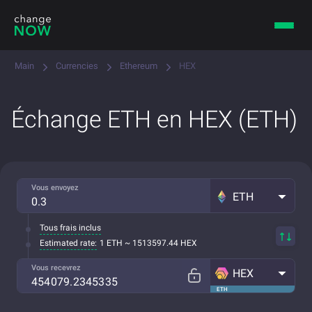
Main
Currencies
Ethereum
HEX
Échange ETH en HEX (ETH)
Vous envoyez
ETH
Tous frais inclus
Estimated rate:
1 ETH ~ 1513597.44 HEX
Vous recevrez
HEX
ETH