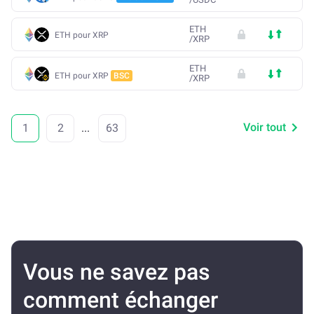
ETH
ETH pour XRP
/
XRP
ETH
ETH pour XRP
BSC
/
XRP
Voir tout
1
2
...
63
Vous ne savez pas
comment échanger