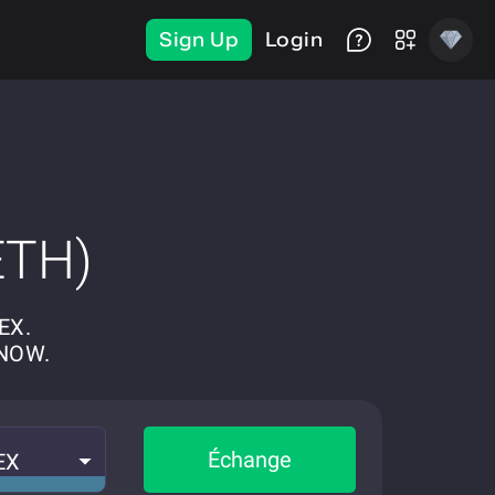
Sign Up
Login
ETH)
HEX.
eNOW.
Échange
EX