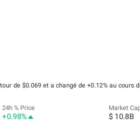
n
our de $0.069 et a changé de +0.12% au cours de
24h % Price
Market Ca
+0.98%
$ 10.8B