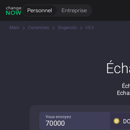
Personnel
Entreprise
Main
Currencies
Dogecoin
HEX
Éch
Éch
Echa
Vous envoyez
D