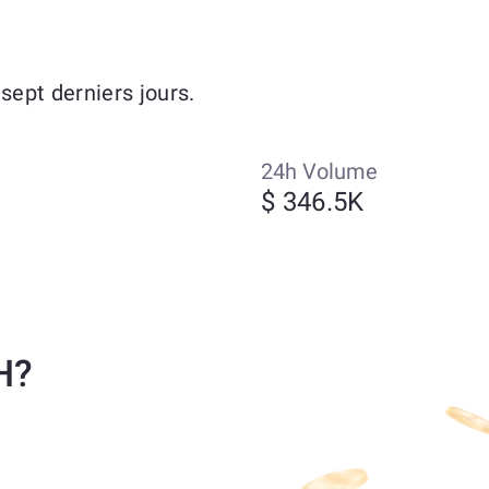
ept derniers jours.
24h Volume
$ 346.5K
H?