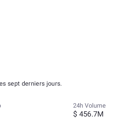
s sept derniers jours.
p
24h Volume
$ 456.7M