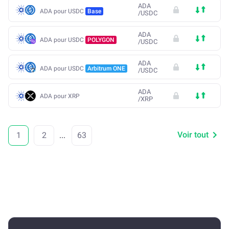
ADA
ADA pour USDC
Base
/
USDC
ADA
ADA pour USDC
POLYGON
/
USDC
ADA
ADA pour USDC
Arbitrum ONE
/
USDC
ADA
ADA pour XRP
/
XRP
Voir tout
1
2
...
63