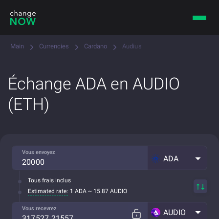
Main
Currencies
Cardano
Audius
Échange ADA en AUDIO
(ETH)
Vous envoyez
ADA
Tous frais inclus
Estimated rate:
1 ADA ~ 15.87 AUDIO
Vous recevrez
AUDIO