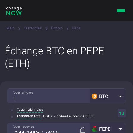
Main
Currencies
Bitcoin
Pepe
Échange BTC en PEPE
(ETH)
Vous envoyez
BTC
Tous frais inclus
Estimated rate:
1 BTC ~ 22444149667.73 PEPE
Vous recevrez
PEPE