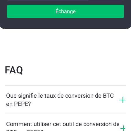
Échange
FAQ
Que signifie le taux de conversion de BTC
en PEPE?
Le taux de conversion indique combien de PEPE vous
recevrez en échange de BTC. Ce taux fluctue en
Comment utiliser cet outil de conversion de
fonction des conditions du marché, de l’offre et de la