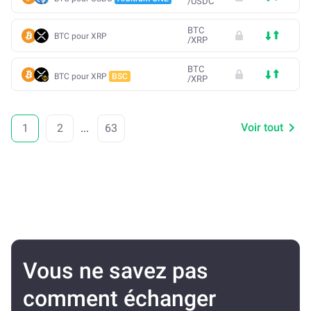
/
USDC
BTC
BTC pour XRP
/
XRP
BTC
BTC pour XRP
BSC
/
XRP
Voir tout
1
2
...
63
Vous ne savez pas
comment échanger