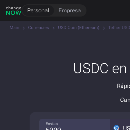
Personal
Empresa
Main
Currencies
USD Coin (Ethereum)
Tether USD
USDC en 
Rápi
Cam
Envías
U