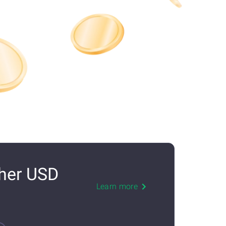
ther USD
Learn more