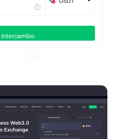
USDT
OP
Intercambio