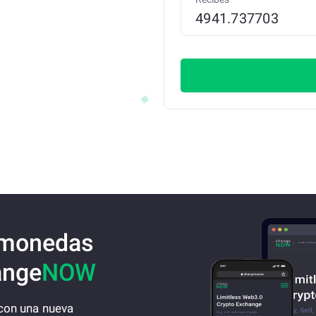
omonedas
ange
NOW
 con una nueva