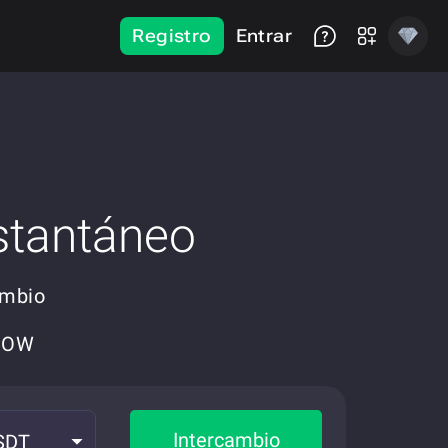
Registro
Entrar
stantáneo
ambio
eNOW
Intercambio
SDT