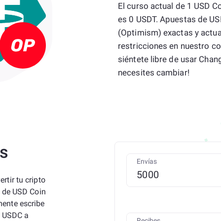
El curso actual de 1 USD C
es 0 USDT. Apuestas de US
(Optimism) exactas y actu
restricciones en nuestro c
siéntete libre de usar Ch
necesites cambiar!
os
Envías
tir tu cripto
r de USD Coin
ente escribe
e USDC a
Recibes