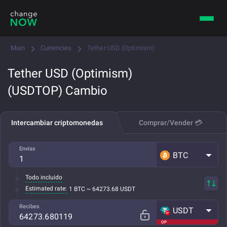
Main
Currencies
Tether USD (Optimism)
Tether USD (Optimism)
(USDTOP) Cambio
Intercambiar criptomonedas
Comprar/Vender 💳
Envías
BTC
Todo incluido
Estimated rate:
1 BTC ~ 64273.68 USDT
Recibes
USDT
OP