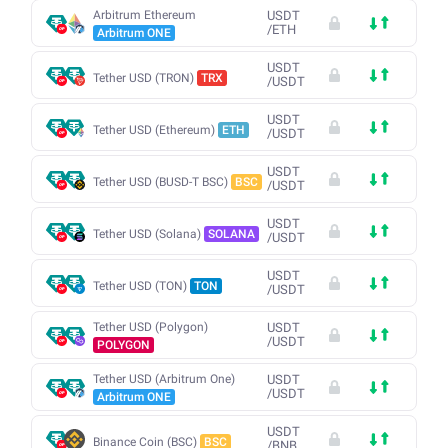
Arbitrum Ethereum
USDT
/
ETH
Arbitrum ONE
USDT
Tether USD (TRON)
TRX
/
USDT
USDT
Tether USD (Ethereum)
ETH
/
USDT
USDT
Tether USD (BUSD-T BSC)
BSC
/
USDT
USDT
Tether USD (Solana)
SOLANA
/
USDT
USDT
Tether USD (TON)
TON
/
USDT
Tether USD (Polygon)
USDT
/
USDT
POLYGON
Tether USD (Arbitrum One)
USDT
/
USDT
Arbitrum ONE
USDT
Binance Coin (BSC)
BSC
/
BNB