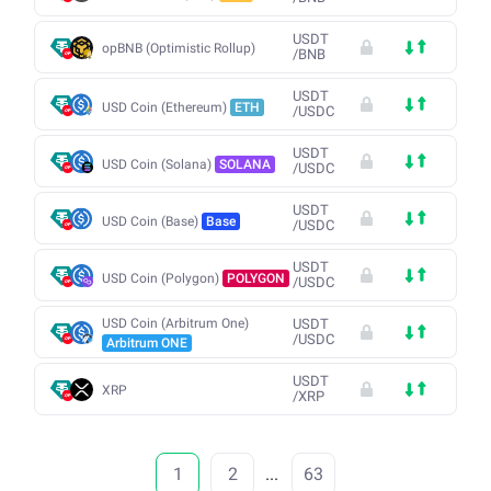
USDT
opBNB (Optimistic Rollup)
/
BNB
USDT
USD Coin (Ethereum)
ETH
/
USDC
USDT
USD Coin (Solana)
SOLANA
/
USDC
USDT
USD Coin (Base)
Base
/
USDC
USDT
USD Coin (Polygon)
POLYGON
/
USDC
USD Coin (Arbitrum One)
USDT
/
USDC
Arbitrum ONE
USDT
XRP
/
XRP
1
2
...
63