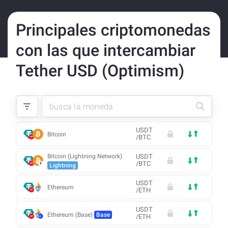
Principales criptomonedas
con las que intercambiar
Tether USD (Optimism)
USDT
Bitcoin
/
BTC
Bitcoin (Lightning Network)
USDT
/
BTC
Lightning
USDT
Ethereum
/
ETH
USDT
Ethereum (Base)
Base
/
ETH