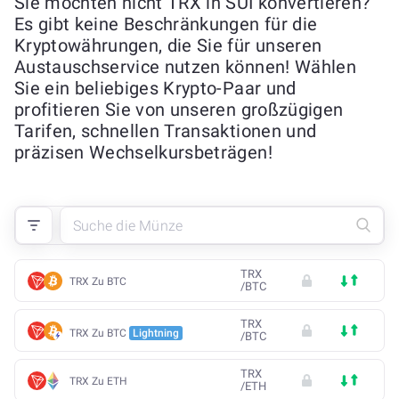
Sie möchten nicht TRX in SUI konvertieren?
Es gibt keine Beschränkungen für die
Kryptowährungen, die Sie für unseren
Austauschservice nutzen können! Wählen
Sie ein beliebiges Krypto-Paar und
profitieren Sie von unseren großzügigen
Tarifen, schnellen Transaktionen und
präzisen Wechselkursbeträgen!
TRX
TRX Zu BTC
/
BTC
TRX
TRX Zu BTC
Lightning
/
BTC
TRX
TRX Zu ETH
/
ETH