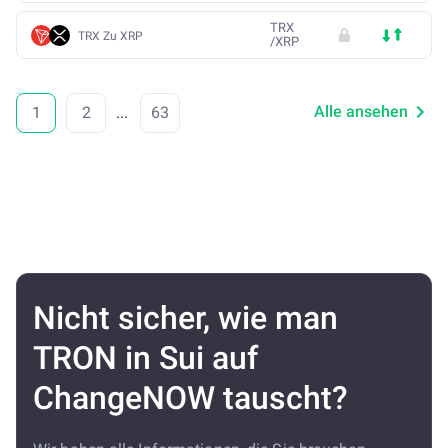
TRX
TRX Zu XRP
/
XRP
Alle ansehen
1
2
...
63
Nicht sicher, wie man
TRON in Sui auf
ChangeNOW tauscht?