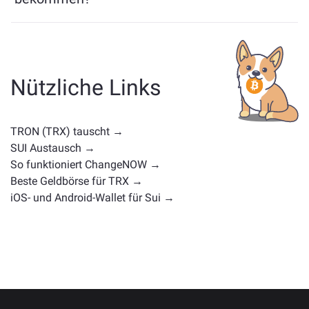
Ähnliche Vermögenswerte wie TRX hängen von seiner
Kategorie ab — ob es sich um eine Stablecoin, ein
Utility-Token, eine Governance-Münze oder einen
anderen Typ handelt. Häufige Alternativen sind andere
Nützliche Links
Kryptowährungen mit ähnlichen Anwendungsfällen
oder Marktpositionen. Überprüfen Sie alle verfügbaren
Vermögenswerte zum Tausch auf der
TRON (TRX) tauscht →
Hauptaustauschseite
.
SUI Austausch →
So funktioniert ChangeNOW →
Beste Geldbörse für TRX →
iOS- und Android-Wallet für Sui →