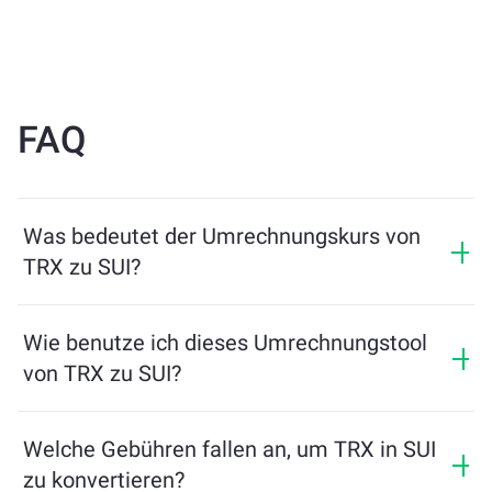
FAQ
Was bedeutet der Umrechnungskurs von
TRX zu SUI?
Der Umrechnungskurs zeigt, wie viel SUI Sie im
Austausch für TRX erhalten. Dieser Kurs schwankt je
Wie benutze ich dieses Umrechnungstool
nach Marktbedingungen, Angebot und Nachfrage
von TRX zu SUI?
sowie Liquidität.
Geben Sie einfach den Betrag von TRX ein, den Sie
tauschen möchten, und das Tool berechnet die
Welche Gebühren fallen an, um TRX in SUI
geschätzte Menge an SUI, die Sie erhalten. Folgen Sie
zu konvertieren?