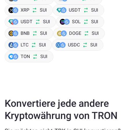
XRP
SUI
USDT
SUI
USDT
SUI
SOL
SUI
BNB
SUI
DOGE
SUI
LTC
SUI
USDC
SUI
TON
SUI
Konvertiere jede andere
Kryptowährung von TRON