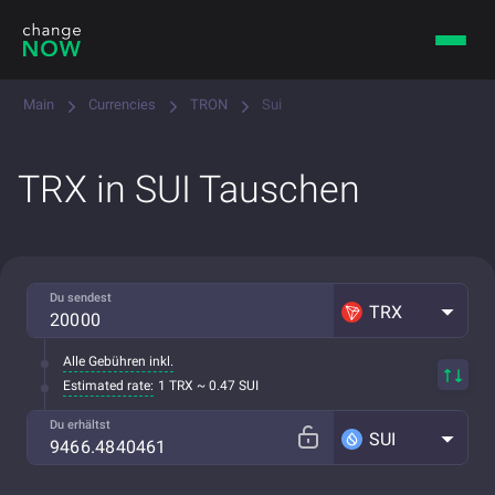
Main
Currencies
TRON
Sui
TRX in SUI Tauschen
Du sendest
TRX
Alle Gebühren inkl.
Estimated rate:
1 TRX ~ 0.47 SUI
Du erhältst
SUI