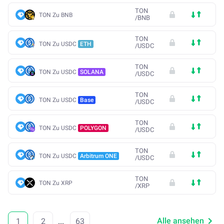
TON
TON Zu BNB
/
BNB
TON
TON Zu USDC
ETH
/
USDC
TON
TON Zu USDC
SOLANA
/
USDC
TON
TON Zu USDC
Base
/
USDC
TON
TON Zu USDC
POLYGON
/
USDC
TON
TON Zu USDC
Arbitrum ONE
/
USDC
TON
TON Zu XRP
/
XRP
Alle ansehen
1
2
...
63