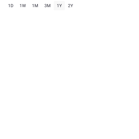
1D
1W
1M
3M
1Y
2Y