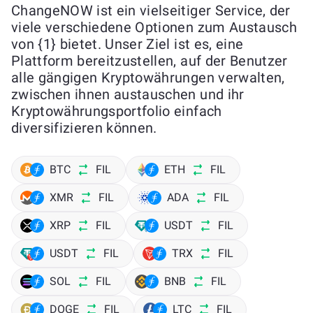
ChangeNOW ist ein vielseitiger Service, der
viele verschiedene Optionen zum Austausch
von {1} bietet. Unser Ziel ist es, eine
Plattform bereitzustellen, auf der Benutzer
alle gängigen Kryptowährungen verwalten,
zwischen ihnen austauschen und ihr
Kryptowährungsportfolio einfach
diversifizieren können.
BTC
FIL
ETH
FIL
XMR
FIL
ADA
FIL
XRP
FIL
USDT
FIL
USDT
FIL
TRX
FIL
SOL
FIL
BNB
FIL
DOGE
FIL
LTC
FIL