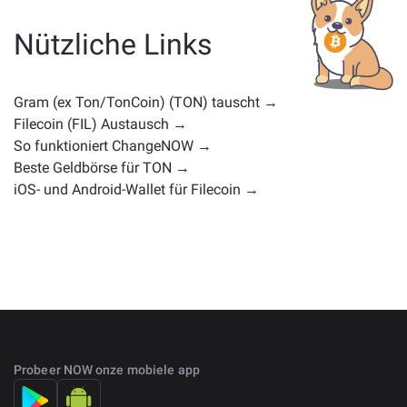
Utility-Token, eine Governance-Münze oder einen
anderen Typ handelt. Häufige Alternativen sind andere
Nützliche Links
Kryptowährungen mit ähnlichen Anwendungsfällen
oder Marktpositionen. Überprüfen Sie alle verfügbaren
Vermögenswerte zum Tausch auf der
Gram (ex Ton/TonCoin) (TON) tauscht →
Hauptaustauschseite
.
Filecoin (FIL) Austausch →
So funktioniert ChangeNOW →
Beste Geldbörse für TON →
iOS- und Android-Wallet für Filecoin →
Probeer NOW onze mobiele app