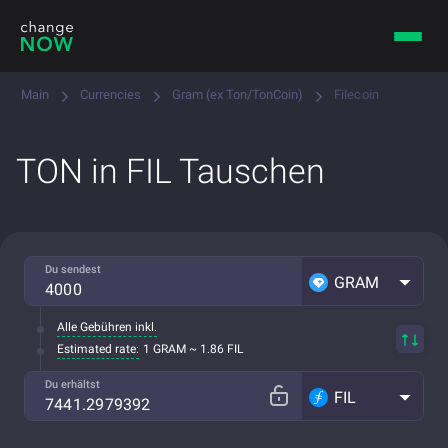
Main
Currencies
Gram (ex Ton/TonCoin)
Filecoin
TON in FIL Tauschen
Du sendest
GRAM
Alle Gebühren inkl.
Estimated rate:
1 GRAM ~ 1.86 FIL
Du erhältst
FIL