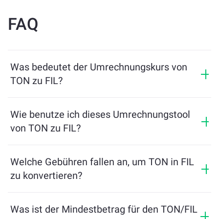
FAQ
Was bedeutet der Umrechnungskurs von
TON zu FIL?
Der Umrechnungskurs zeigt, wie viel FIL Sie im
Austausch für TON erhalten. Dieser Kurs schwankt je
Wie benutze ich dieses Umrechnungstool
nach Marktbedingungen, Angebot und Nachfrage
von TON zu FIL?
sowie Liquidität.
Geben Sie einfach den Betrag von TON ein, den Sie
tauschen möchten, und das Tool berechnet die
Welche Gebühren fallen an, um TON in FIL
geschätzte Menge an FIL, die Sie erhalten. Folgen Sie
zu konvertieren?
dann den Schritten, um die Transaktion abzuschließen.
Die Wechselgebühren variieren je nach Netzwerk,
Liquidität und Marktbedingungen. ChangeNOW bietet
Was ist der Mindestbetrag für den TON/FIL
wettbewerbsfähige Preise ohne versteckte Gebühren,