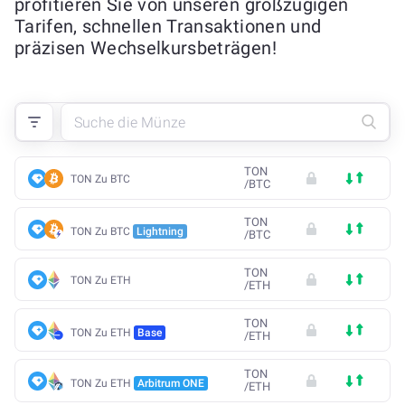
profitieren Sie von unseren großzügigen
Tarifen, schnellen Transaktionen und
präzisen Wechselkursbeträgen!
TON
TON Zu BTC
/
BTC
TON
TON Zu BTC
Lightning
/
BTC
TON
TON Zu ETH
/
ETH
TON
TON Zu ETH
Base
/
ETH
TON
TON Zu ETH
Arbitrum ONE
/
ETH