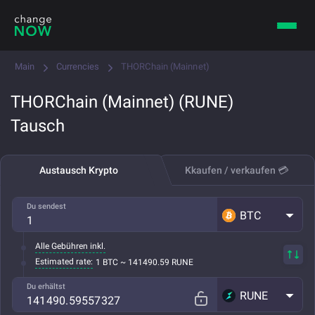
Main
Currencies
THORChain (Mainnet)
THORChain (Mainnet) (RUNE)
Tausch
Austausch Krypto
Kkaufen / verkaufen 💳
Du sendest
BTC
Alle Gebühren inkl.
Estimated rate:
1 BTC ~ 141490.59 RUNE
Du erhältst
RUNE