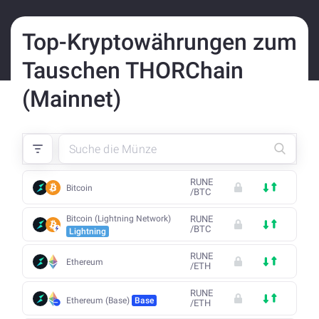
Top-Kryptowährungen zum
Tauschen THORChain
(Mainnet)
RUNE
Bitcoin
/
BTC
Bitcoin (Lightning Network)
RUNE
/
BTC
Lightning
RUNE
Ethereum
/
ETH
RUNE
Ethereum (Base)
Base
/
ETH