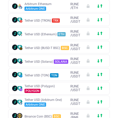
Arbitrum Ethereum
RUNE
/
ETH
Arbitrum ONE
RUNE
Tether USD (TRON)
TRX
/
USDT
RUNE
Tether USD (Ethereum)
ETH
/
USDT
RUNE
Tether USD (BUSD-T BSC)
BSC
/
USDT
RUNE
Tether USD (Solana)
SOLANA
/
USDT
RUNE
Tether USD (TON)
TON
/
USDT
Tether USD (Polygon)
RUNE
/
USDT
POLYGON
Tether USD (Arbitrum One)
RUNE
/
USDT
Arbitrum ONE
RUNE
Binance Coin (BSC)
BSC
/
BNB