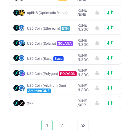
RUNE
opBNB (Optimistic Rollup)
/
BNB
RUNE
USD Coin (Ethereum)
ETH
/
USDC
RUNE
USD Coin (Solana)
SOLANA
/
USDC
RUNE
USD Coin (Base)
Base
/
USDC
RUNE
USD Coin (Polygon)
POLYGON
/
USDC
USD Coin (Arbitrum One)
RUNE
/
USDC
Arbitrum ONE
RUNE
XRP
/
XRP
1
2
...
63