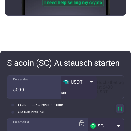
Siacoin (SC) Austausch starten
Du sendest
USDT
Höchstbetrag
ist
2400
USDT
ETH
1 USDT ~ ... SC
Erwartete Rate
Alle Gebühren inkl.
Du erhältst
SC