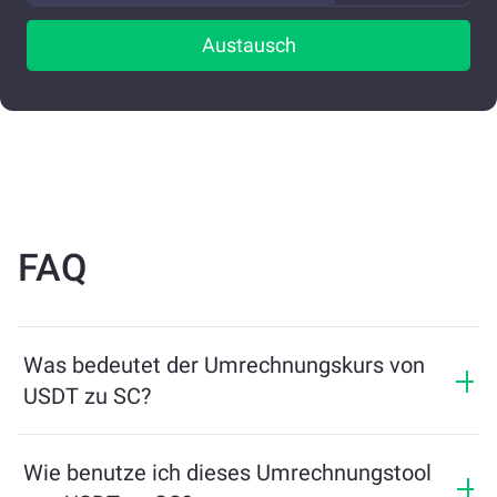
Austausch
FAQ
Was bedeutet der Umrechnungskurs von
USDT zu SC?
Der Umrechnungskurs zeigt, wie viel SC Sie im
Austausch für USDT erhalten. Dieser Kurs schwankt je
Wie benutze ich dieses Umrechnungstool
nach Marktbedingungen, Angebot und Nachfrage