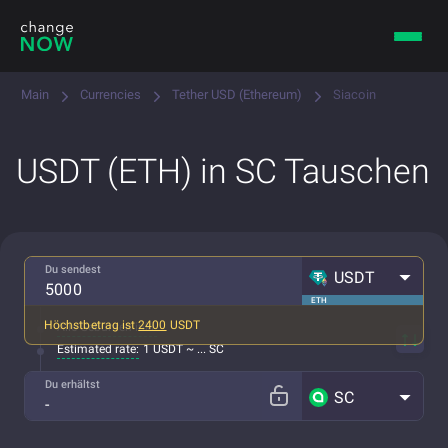
Main
Currencies
Tether USD (Ethereum)
Siacoin
USDT (ETH) in SC Tauschen
Du sendest
USDT
ETH
Höchstbetrag ist
2400
USDT
Alle Gebühren inkl.
Estimated rate:
1 USDT ~ ... SC
Du erhältst
SC