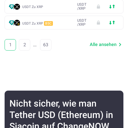
USDT
USDT Zu XRP
/
XRP
USDT
USDT Zu XRP
BSC
/
XRP
Alle ansehen
1
2
...
63
Nicht sicher, wie man
Tether USD (Ethereum) in
Siacoin auf ChangeNOW