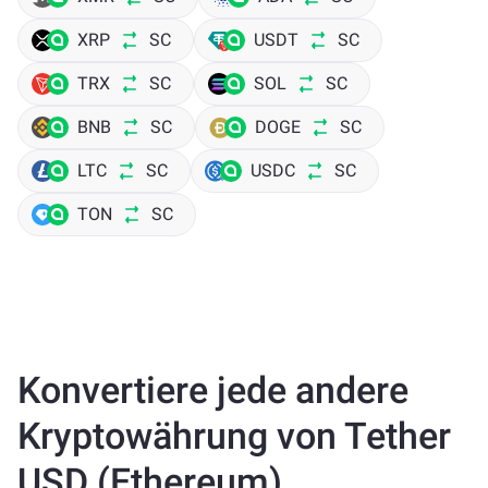
XRP
SC
USDT
SC
TRX
SC
SOL
SC
BNB
SC
DOGE
SC
LTC
SC
USDC
SC
TON
SC
Konvertiere jede andere
Kryptowährung von Tether
USD (Ethereum)