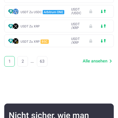
USDT
USDT Zu USDC
Arbitrum ONE
/
USDC
USDT
USDT Zu XRP
/
XRP
USDT
USDT Zu XRP
BSC
/
XRP
Alle ansehen
1
2
...
63
Nicht sicher, wie man