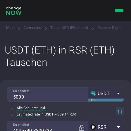
Main
Currencies
Tether USD (Ethereum)
Reserve Rights
USDT (ETH) in RSR (ETH)
Tauschen
Du sendest
USDT
ETH
Alle Gebühren inkl.
Estimated rate:
1 USDT ~ 809.14 RSR
Du erhältst
RSR