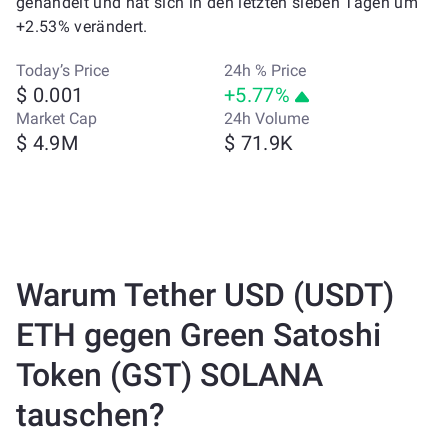
gehandelt und hat sich in den letzten sieben Tagen um
+2.53% verändert.
Today’s Price
24h % Price
$ 0.001
+5.77%
Market Cap
24h Volume
$ 4.9M
$ 71.9K
Warum Tether USD (USDT)
ETH gegen Green Satoshi
Token (GST) SOLANA
tauschen?