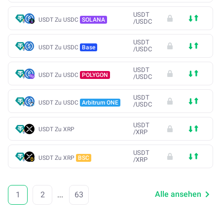
USDT
USDT Zu USDC
SOLANA
/
USDC
USDT
USDT Zu USDC
Base
/
USDC
USDT
USDT Zu USDC
POLYGON
/
USDC
USDT
USDT Zu USDC
Arbitrum ONE
/
USDC
USDT
USDT Zu XRP
/
XRP
USDT
USDT Zu XRP
BSC
/
XRP
Alle ansehen
1
2
...
63