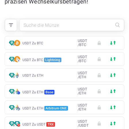
präzisen Wechselkursbeträgen!
USDT
USDT Zu BTC
/
BTC
USDT
USDT Zu BTC
Lightning
/
BTC
USDT
USDT Zu ETH
/
ETH
USDT
USDT Zu ETH
Base
/
ETH
USDT
USDT Zu ETH
Arbitrum ONE
/
ETH
USDT
USDT Zu USDT
TRX
/
USDT