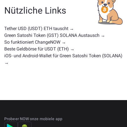
anderen Typ handelt. Häufige Alternativen sind andere
Nützliche Links
Kryptowährungen mit ähnlichen Anwendungsfällen
oder Marktpositionen. Überprüfen Sie alle verfügbaren
Vermögenswerte zum Tausch auf der
Tether USD (USDT) ETH tauscht →
Hauptaustauschseite
.
Green Satoshi Token (GST) SOLANA Austausch →
So funktioniert ChangeNOW →
Beste Geldbörse für USDT (ETH) →
iOS- und Android-Wallet für Green Satoshi Token (SOLANA)
→
Probeer NOW onze mobiele app