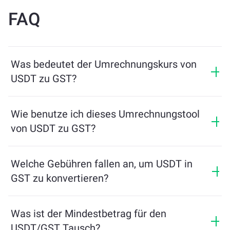
FAQ
Was bedeutet der Umrechnungskurs von
USDT zu GST?
Der Umrechnungskurs zeigt, wie viel GST Sie im
Austausch für USDT erhalten. Dieser Kurs schwankt je
Wie benutze ich dieses Umrechnungstool
nach Marktbedingungen, Angebot und Nachfrage
von USDT zu GST?
sowie Liquidität.
Geben Sie einfach den Betrag von USDT ein, den Sie
tauschen möchten, und das Tool berechnet die
Welche Gebühren fallen an, um USDT in
geschätzte Menge an GST, die Sie erhalten. Folgen Sie
GST zu konvertieren?
dann den Schritten, um die Transaktion abzuschließen.
Die Wechselgebühren variieren je nach Netzwerk,
Liquidität und Marktbedingungen. ChangeNOW bietet
Was ist der Mindestbetrag für den
wettbewerbsfähige Preise ohne versteckte Gebühren,
USDT/GST Tausch?