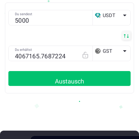
Du sendest
USDT
ETH
Du erhältst
GST
SOLANA
Austausch