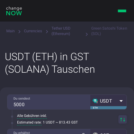
Tether USD
Green Satoshi Token
Main
Currencies
(Ethereum)
(SOL)
USDT (ETH) in GST
(SOLANA) Tauschen
Du sendest
USDT
ETH
Alle Gebühren inkl.
Estimated rate:
1 USDT ~ 813.43 GST
Du erhältst