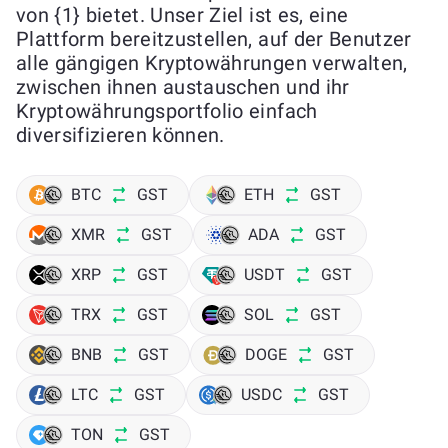
von {1} bietet. Unser Ziel ist es, eine
Plattform bereitzustellen, auf der Benutzer
alle gängigen Kryptowährungen verwalten,
zwischen ihnen austauschen und ihr
Kryptowährungsportfolio einfach
diversifizieren können.
BTC
GST
ETH
GST
XMR
GST
ADA
GST
XRP
GST
USDT
GST
TRX
GST
SOL
GST
BNB
GST
DOGE
GST
LTC
GST
USDC
GST
TON
GST