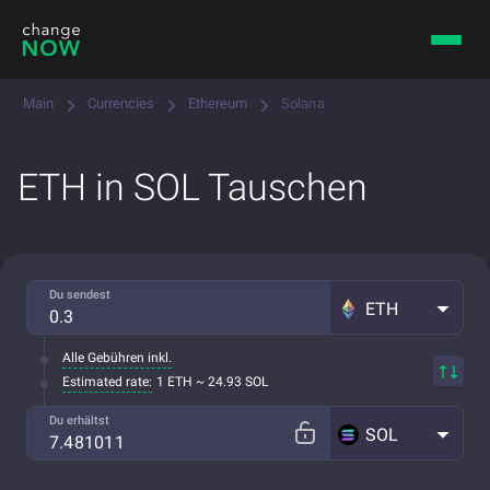
Main
Currencies
Ethereum
Solana
ETH in SOL Tauschen
Du sendest
ETH
Alle Gebühren inkl.
Estimated rate:
1 ETH ~ 24.93 SOL
Du erhältst
SOL