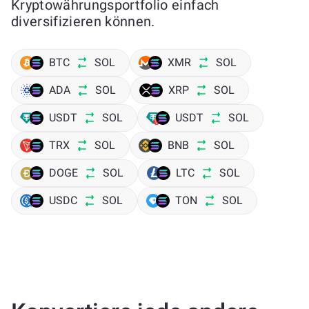
Kryptowährungsportfolio einfach
diversifizieren können.
BTC
SOL
XMR
SOL
ADA
SOL
XRP
SOL
USDT
SOL
USDT
SOL
TRX
SOL
BNB
SOL
DOGE
SOL
LTC
SOL
USDC
SOL
TON
SOL