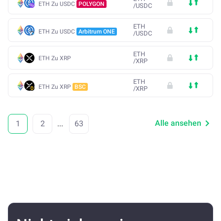
ETH Zu USDC
POLYGON
/
USDC
ETH
ETH Zu USDC
Arbitrum ONE
/
USDC
ETH
ETH Zu XRP
/
XRP
ETH
ETH Zu XRP
BSC
/
XRP
Alle ansehen
1
2
...
63