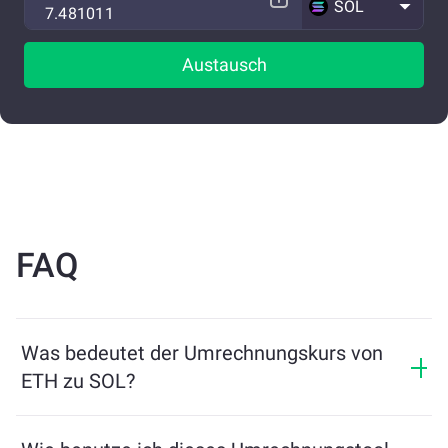
SOL
Austausch
FAQ
Was bedeutet der Umrechnungskurs von
ETH zu SOL?
Der Umrechnungskurs zeigt, wie viel SOL Sie im
Austausch für ETH erhalten. Dieser Kurs schwankt je