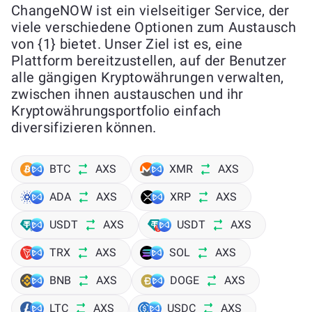
ChangeNOW ist ein vielseitiger Service, der
viele verschiedene Optionen zum Austausch
von {1} bietet. Unser Ziel ist es, eine
Plattform bereitzustellen, auf der Benutzer
alle gängigen Kryptowährungen verwalten,
zwischen ihnen austauschen und ihr
Kryptowährungsportfolio einfach
diversifizieren können.
BTC
AXS
XMR
AXS
ADA
AXS
XRP
AXS
USDT
AXS
USDT
AXS
TRX
AXS
SOL
AXS
BNB
AXS
DOGE
AXS
LTC
AXS
USDC
AXS