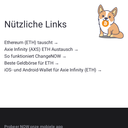
Kategorie ab — ob es sich um eine Stablecoin, ein
Utility-Token, eine Governance-Münze oder einen
anderen Typ handelt. Häufige Alternativen sind andere
Nützliche Links
Kryptowährungen mit ähnlichen Anwendungsfällen
oder Marktpositionen. Überprüfen Sie alle verfügbaren
Vermögenswerte zum Tausch auf der
Ethereum (ETH) tauscht →
Hauptaustauschseite
.
Axie Infinity (AXS) ETH Austausch →
So funktioniert ChangeNOW →
Beste Geldbörse für ETH →
iOS- und Android-Wallet für Axie Infinity (ETH) →
Probeer NOW onze mobiele app