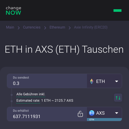
Main
Currencies
Ethereum
Axie Infinity (ERC20)
ETH in AXS (ETH) Tauschen
Du sendest
ETH
Alle Gebühren inkl.
Estimated rate:
1 ETH ~ 2125.7 AXS
Du erhältst
AXS
ETH