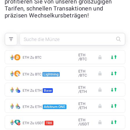
profitieren Sie von unseren großzügigen
Tarifen, schnellen Transaktionen und
präzisen Wechselkursbeträgen!
ETH
ETH Zu BTC
/
BTC
ETH
ETH Zu BTC
Lightning
/
BTC
ETH
ETH Zu ETH
Base
/
ETH
ETH
ETH Zu ETH
Arbitrum ONE
/
ETH
ETH
ETH Zu USDT
TRX
/
USDT