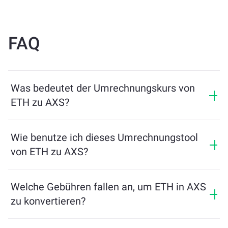
FAQ
Was bedeutet der Umrechnungskurs von
ETH zu AXS?
Der Umrechnungskurs zeigt, wie viel AXS Sie im
Austausch für ETH erhalten. Dieser Kurs schwankt je
Wie benutze ich dieses Umrechnungstool
nach Marktbedingungen, Angebot und Nachfrage
von ETH zu AXS?
sowie Liquidität.
Geben Sie einfach den Betrag von ETH ein, den Sie
tauschen möchten, und das Tool berechnet die
Welche Gebühren fallen an, um ETH in AXS
geschätzte Menge an AXS, die Sie erhalten. Folgen Sie
zu konvertieren?
dann den Schritten, um die Transaktion abzuschließen.
Die Wechselgebühren variieren je nach Netzwerk,