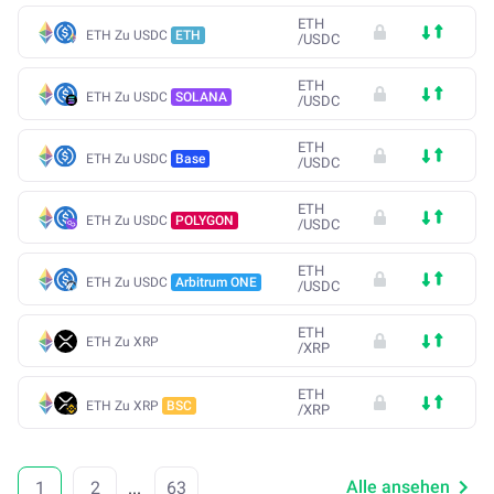
ETH
ETH Zu USDC
ETH
/
USDC
ETH
ETH Zu USDC
SOLANA
/
USDC
ETH
ETH Zu USDC
Base
/
USDC
ETH
ETH Zu USDC
POLYGON
/
USDC
ETH
ETH Zu USDC
Arbitrum ONE
/
USDC
ETH
ETH Zu XRP
/
XRP
ETH
ETH Zu XRP
BSC
/
XRP
Alle ansehen
1
2
...
63