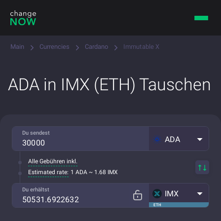
Main
Currencies
Cardano
Immutable X
ADA in IMX (ETH) Tauschen
Du sendest
ADA
Alle Gebühren inkl.
Estimated rate:
1 ADA ~ 1.68 IMX
Du erhältst
IMX
ETH