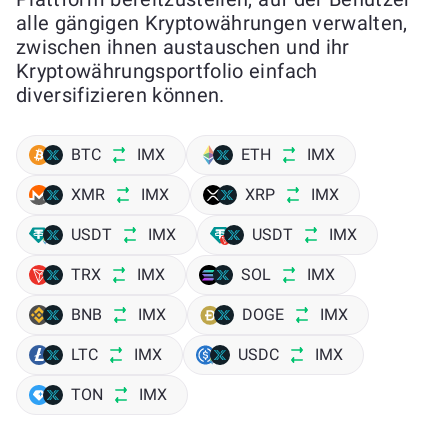
alle gängigen Kryptowährungen verwalten,
zwischen ihnen austauschen und ihr
Kryptowährungsportfolio einfach
diversifizieren können.
BTC
IMX
ETH
IMX
XMR
IMX
XRP
IMX
USDT
IMX
USDT
IMX
TRX
IMX
SOL
IMX
BNB
IMX
DOGE
IMX
LTC
IMX
USDC
IMX
TON
IMX