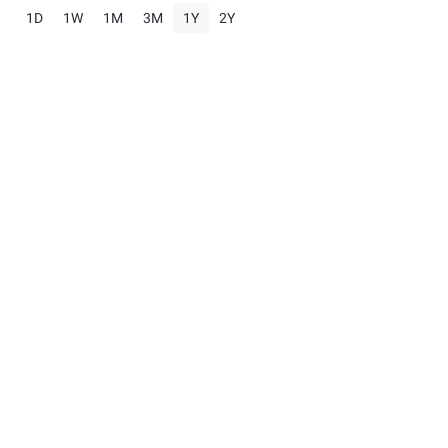
1D
1W
1M
3M
1Y
2Y