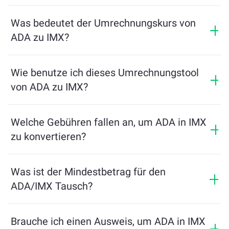
Was bedeutet der Umrechnungskurs von
ADA zu IMX?
Der Umrechnungskurs zeigt, wie viel IMX Sie im
Austausch für ADA erhalten. Dieser Kurs schwankt je
Wie benutze ich dieses Umrechnungstool
nach Marktbedingungen, Angebot und Nachfrage
von ADA zu IMX?
sowie Liquidität.
Geben Sie einfach den Betrag von ADA ein, den Sie
tauschen möchten, und das Tool berechnet die
Welche Gebühren fallen an, um ADA in IMX
geschätzte Menge an IMX, die Sie erhalten. Folgen Sie
zu konvertieren?
dann den Schritten, um die Transaktion abzuschließen.
Die Wechselgebühren variieren je nach Netzwerk,
Liquidität und Marktbedingungen. ChangeNOW bietet
Was ist der Mindestbetrag für den
wettbewerbsfähige Preise ohne versteckte Gebühren,
ADA/IMX Tausch?
und der Endbetrag wird vor der Bestätigung der
Transaktion angezeigt.
Der Mindestbetrag hängt von den Netzwerkgebühren
und der Liquidität ab. Die Plattform berechnet
Brauche ich einen Ausweis, um ADA in IMX