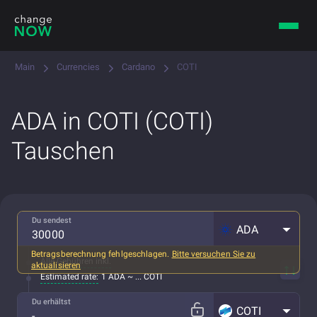
Main
Currencies
Cardano
COTI
ADA in COTI (COTI)
Tauschen
Du sendest
ADA
Betragsberechnung fehlgeschlagen.
Bitte versuchen Sie zu
Alle Gebühren inkl.
aktualisieren
Estimated rate:
1 ADA ~ ... COTI
Du erhältst
COTI