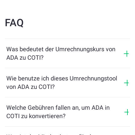
FAQ
Was bedeutet der Umrechnungskurs von
ADA zu COTI?
Der Umrechnungskurs zeigt, wie viel COTI Sie im
Austausch für ADA erhalten. Dieser Kurs schwankt je
Wie benutze ich dieses Umrechnungstool
nach Marktbedingungen, Angebot und Nachfrage
von ADA zu COTI?
sowie Liquidität.
Geben Sie einfach den Betrag von ADA ein, den Sie
tauschen möchten, und das Tool berechnet die
Welche Gebühren fallen an, um ADA in
geschätzte Menge an COTI, die Sie erhalten. Folgen Sie
COTI zu konvertieren?
dann den Schritten, um die Transaktion abzuschließen.
Die Wechselgebühren variieren je nach Netzwerk,