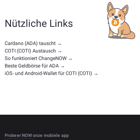
Kategorie ab — ob es sich um eine Stablecoin, ein
Utility-Token, eine Governance-Münze oder einen
anderen Typ handelt. Häufige Alternativen sind andere
Nützliche Links
Kryptowährungen mit ähnlichen Anwendungsfällen
oder Marktpositionen. Überprüfen Sie alle verfügbaren
Vermögenswerte zum Tausch auf der
Cardano (ADA) tauscht →
Hauptaustauschseite
.
COTI (COTI) Austausch →
So funktioniert ChangeNOW →
Beste Geldbörse für ADA →
iOS- und Android-Wallet für COTI (COTI) →
Probeer NOW onze mobiele app