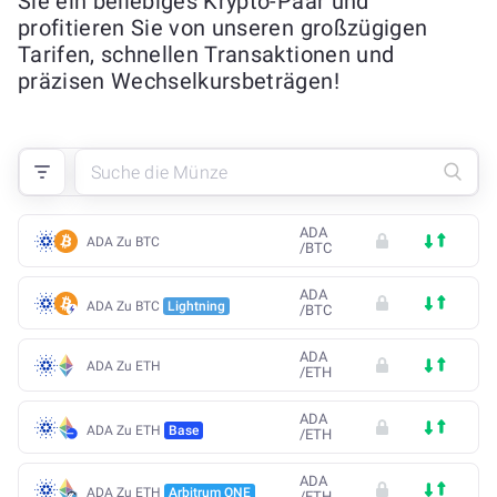
Sie ein beliebiges Krypto-Paar und
profitieren Sie von unseren großzügigen
Tarifen, schnellen Transaktionen und
präzisen Wechselkursbeträgen!
ADA
ADA Zu BTC
/
BTC
ADA
ADA Zu BTC
Lightning
/
BTC
ADA
ADA Zu ETH
/
ETH
ADA
ADA Zu ETH
Base
/
ETH
ADA
ADA Zu ETH
Arbitrum ONE
/
ETH